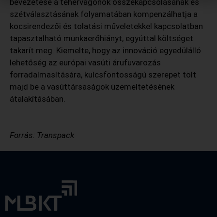
bevezetése a tehervagonok összekapcsolásának és
szétválasztásának folyamatában kompenzálhatja a
kocsirendezői és tolatási műveletekkel kapcsolatban
tapasztalható munkaerőhiányt, egyúttal költséget
takarít meg. Kiemelte, hogy az innováció egyedülálló
lehetőség az európai vasúti árufuvarozás
forradalmasítására, kulcsfontosságú szerepet tölt
majd be a vasúttársaságok üzemeltetésének
átalakításában.
Forrás: Transpack