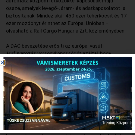
automata központi ütközőkkel kapcsolják majd
össze, amelyek levegő-, áram- és adatkapcsolatot is
biztosítanak. Mindez akár 450 ezer teherkocsit és 17
ezer mozdonyt érinthet az Európai Unióban –
olvasható a Rail Cargo Hungaria Zrt. közleményében.
A DAC bevezetése erősíti az európai vasúti
árufuvarozás versenyképességét azáltal, hogy
lehetővé teszi az automatizálást a vonat közlekedése
során, csökkenti a technológiai és tartózkodási
időket, növeli a küldemények eljutási sebességét,
kapacitásokat szabadít fel, támogatja további
fuvarozási mennyiségek vasútra történő átterelését,
valamint csökkenti a balesetek kockázatát.
Kovács Imre, a Rail Cargo Group Igazgatóságának
tagja, a Rail Cargo Hungaria Igazgatóságának elnöke
az eseményen rámutatott, hogy a technológia