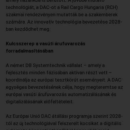
amely hazánkba is befutott. A jövőbe mutató
technológiát, a DAC-ot a Rail Cargo Hungaria (RCH)
szakmai rendezvényen mutatták be a szakemberek
számára. Az innovatív technológia bevezetése 2028-
ban kezdődhet meg.
Kulcsszerep a vasúti árufuvarozás
forradalmasításában
A német DB Systemtechnik vállalat – amely a
fejlesztés minden fázisában aktívan részt vett –
koordinálja az európai tesztkörút eseményeit. A DAC
egységes bevezetésének célja, hogy megteremtse az
európai vasúti árufuvarozás automatizálásának és
digitalizálásának előfeltételeit.
Az Európai Unió DAC átállási programja szerint 2028-
tól az új technológiával felszerelt kocsikat a digitális