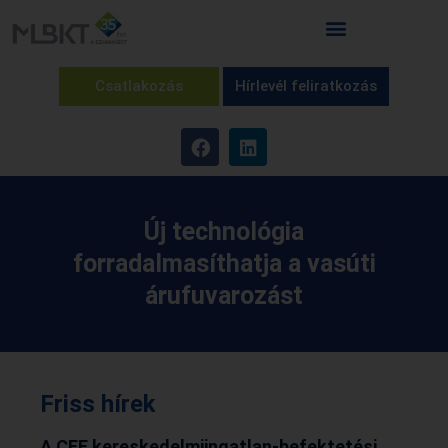
Csatlakozás
Hírlevél feliratkozás
Új technológia
forradalmasíthatja a vasúti
árufuvarozást
Friss hírek
A CEE kereskedelmiingatlan-befektetési