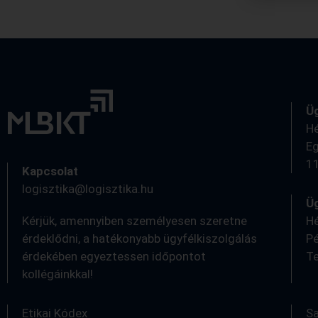
Ü
Hé
Eg
11
Kapcsolat
logisztika@logisztika.hu
Üg
Kérjük, amennyiben személyesen szeretne
Hé
érdeklődni, a hatékonyabb ügyfélkiszolgálás
Pé
érdekében egyeztessen időpontot
Te
kollégáinkkal!
0
Etikai Kódex
S