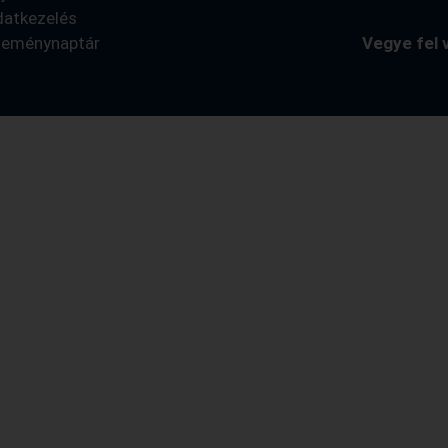
datkezelés
seménynaptár
Vegye fel 