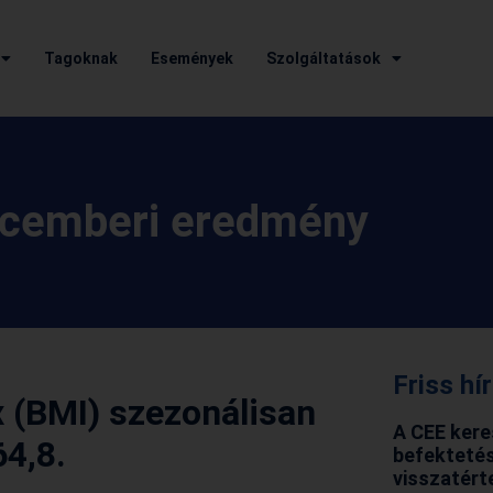
Tagoknak
Események
Szolgáltatások
ecemberi eredmény
Friss hí
 (BMI) szezonálisan
A CEE kere
64,8.
befektetés
visszatért