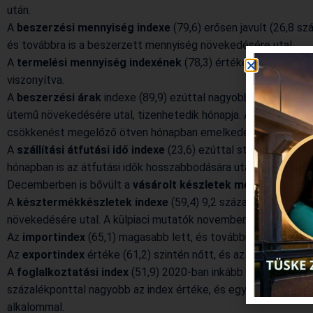
után.
A
beszerzési mennyiség indexe
(79,6) erősen javult (26,8 
és továbbra is a beszerzett mennyiség növekedésére utal.
A
termelési mennyiség
indexének
(78,3) értéke 23,9 százal
viszonyítva.
A
beszerzési árak
indexe (89,9) ezúttal nagyobb lett novemb
ütemű növekedésére utal, tizenhetedik hónapja. A szezonális k
csökkenést megelőző ötven hónapban emelkedést mutatott a
A
szállítási átfutási idő indexe
(23,6) ezúttal stagnált, érté
hónapban is az átfutási idők hosszabbodására utal.
Decemberben is bővült a
vásárolt készletek mennyisége
(6
A
késztermékkészletek indexe
(59,4) 9,2 százalékponttal l
növekedésére utal. A külpiaci mutatók novemberhez képest ha
Az
importindex
(65,1) magasabb lett, és továbbra is bővülést 
Az
exportindex
értéke (61,2) szintén nőtt, és az export továb
A
f
oglalkoztatási index
(51,9) 2020-ban inkább szűkülést ho
százalékponttal nagyobb az index értéke, és egy hónap stagnál
alkalommal.