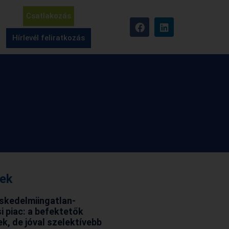
Csatlakozás
Hírlevél feliratkozás
rek
skedelmiingatlan-
i piac: a befektetők
ek, de jóval szelektívebb