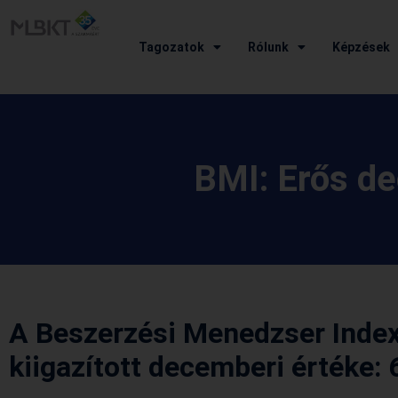
Tagozatok
Rólunk
Képzések
BMI: Erős d
A Beszerzési Menedzser Index
kiigazított decemberi értéke: 