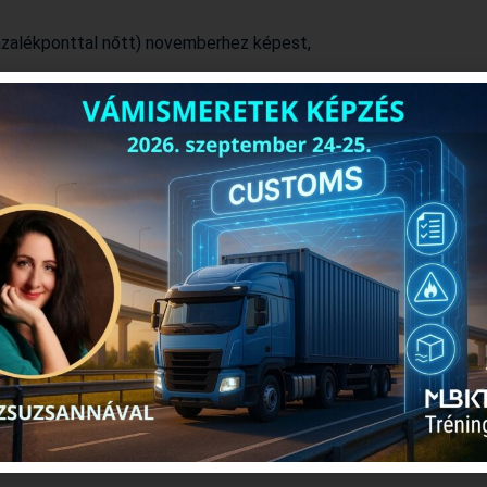
százalékponttal nőtt) novemberhez képest,
ékponttal magasabb az előző hónaphoz
erhez képest, és még mindig az árak erős
iigazításnak köszönhetően a 2020 júliusi
z index értéke.
ke megegyezik a novemberivel, és e
6,8), és a bővülés üteme erősödött maradt.
ett nagyobb, és a készletmennyiség
sonlóan változtak.
jelez.
bi bővülésére utal.
zott. Most az előző hónaphoz képest 0,7
ás után javulást jelez harmadik