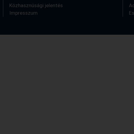
Közhasznúsági jelentés
A
Impresszum
E