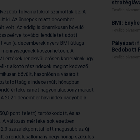
stratégiáv
Tovább olvasom
dvezőbb folyamatokról számoltak be. A
lt ki. Az ünnepek miatt december
BMI: Enyhe
lt volt. Az eddig is dinamikusan bővülő
Tovább olvasom
összeérve további lendületet adott.
Pályázati f
ött van (a decemberek nyers BMI átlaga
Bedobott 
sek mennyiségének köszönhetően. A
Tovább olvasom
 értékek rendkívül erősen korrelálnak, így
MI-t alkotó részindexek megint kedvező
mikusan bővült, hasonlóan a vásárolt
oztatottság alindexe múlt hónapban
i idő értéke ismét nagyon alacsony maradt
. A 2021 december havi index nagyobb a
,0 pont felett) tartózkodott, és az
 A változás mértéke sok esetben
 12,3 százalékponttal lett magasabb az
új
ült a rendelésállomány négy hónap szűkülés