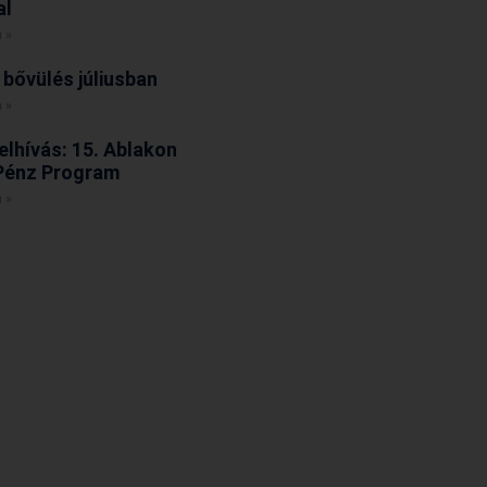
al
 »
 bővülés júliusban
 »
elhívás: 15. Ablakon
Pénz Program
 »