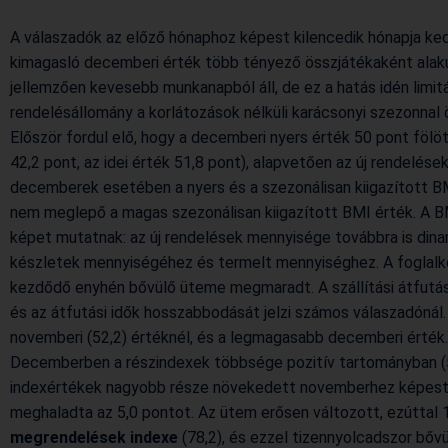
A válaszadók az előző hónaphoz képest kilencedik hónapja ke
kimagasló decemberi érték több tényező összjátékaként alaku
jellemzően kevesebb munkanapból áll, de ez a hatás idén limitá
rendelésállomány a korlátozások nélküli karácsonyi szezonnal 
Először fordul elő, hogy a decemberi nyers érték 50 pont föl
42,2 pont, az idei érték 51,8 pont), alapvetően az új rendelé
decemberek esetében a nyers és a szezonálisan kiigazított BMI
nem meglepő a magas szezonálisan kiigazított BMI érték. A B
képet mutatnak: az új rendelések mennyisége továbbra is dina
készletek mennyiségéhez és termelt mennyiséghez. A foglalk
kezdődő enyhén bővülő üteme megmaradt. A szállítási átfutás
és az átfutási idők hosszabbodását jelzi számos válaszadónál
novemberi (52,2) értéknél, és a legmagasabb decemberi érték.
Decemberben a részindexek többsége pozitív tartományban (50
indexértékek nagyobb része növekedett novemberhez képest.
meghaladta az 5,0 pontot. Az ütem erősen változott, ezúttal
megrendelések indexe
(78,2), és ezzel tizennyolcadszor bőv