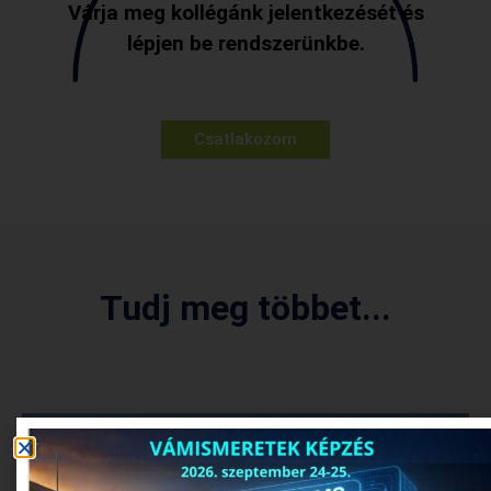
Várja meg kollégánk jelentkezését és
lépjen be rendszerünkbe.
Csatlakozom
Tudj meg többet...