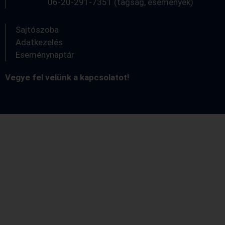
06-20-291-7351 (tagság, események)
Sajtószoba
Adatkezelés
Eseménynaptár
Vegye fel velünk a kapcsolatot!