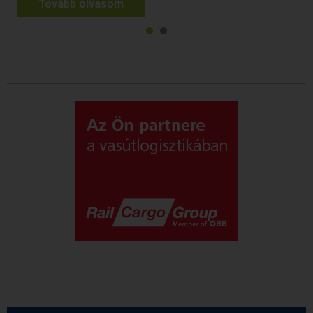
Tovább olvasom
1
2