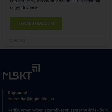
Fóruma (BRF) friss adatai szerint 2026 második
negyedévének...
TOVÁBB OLVASOM
2026.07.23.
Kapcsolat
logisztika@logisztika.hu
Kérjük, amennyiben személyesen szeretne érdeklődni,