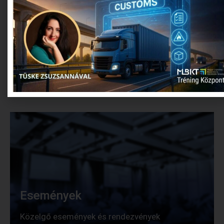
Friss hírek
Légy naprakész és kövesd friss híreinket.
Események
Közelgő események és rendezvények