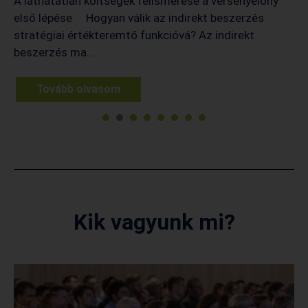
A láthatatlan költségek felismerése a versenyelőny
első lépése Hogyan válik az indirekt beszerzés
stratégiai értékteremtő funkcióvá? Az indirekt
beszerzés ma…
Tovább olvasom
1
2
3
4
5
6
7
Kik vagyunk mi?