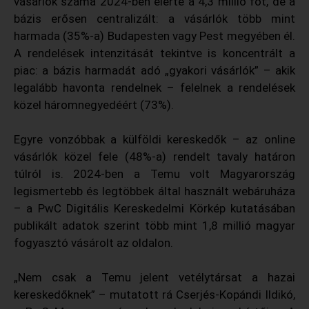
vásárlók száma 2024-ben elérte a 4,3 millió főt, de a
bázis erősen centralizált: a vásárlók több mint
harmada (35%-a) Budapesten vagy Pest megyében él.
A rendelések intenzitását tekintve is koncentrált a
piac: a bázis harmadát adó „gyakori vásárlók” – akik
legalább havonta rendelnek – felelnek a rendelések
közel háromnegyedéért (73%).
Egyre vonzóbbak a külföldi kereskedők – az online
vásárlók közel fele (48%-a) rendelt tavaly határon
túlról is. 2024-ben a Temu volt Magyarország
legismertebb és legtöbbek által használt webáruháza
– a PwC Digitális Kereskedelmi Körkép kutatásában
publikált adatok szerint több mint 1,8 millió magyar
fogyasztó vásárolt az oldalon.
„Nem csak a Temu jelent vetélytársat a hazai
kereskedőknek” – mutatott rá Cserjés-Kopándi Ildikó,