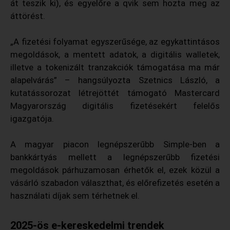
át teszik ki), és egyelőre a qvik sem hozta meg az
áttörést.
„A fizetési folyamat egyszerűsége, az egykattintásos
megoldások, a mentett adatok, a digitális walletek,
illetve a tokenizált tranzakciók támogatása ma már
alapelvárás” – hangsúlyozta Szetnics László, a
kutatássorozat létrejöttét támogató Mastercard
Magyarország digitális fizetésekért felelős
igazgatója.
A magyar piacon legnépszerűbb Simple-ben a
bankkártyás mellett a legnépszerűbb fizetési
megoldások párhuzamosan érhetők el, ezek közül a
vásárló szabadon választhat, és előrefizetés esetén a
használati díjak sem térhetnek el.
2025-ös e-kereskedelmi trendek