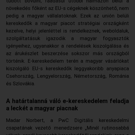
tudott bővülni, ráadásul utóbbi halmazon belül a
növekedés főként az EU-s cégeknek köszönhető, nem
pedig a magyar vállalatoknak. Ezek az unión belüli
kereskedők a magyar piacot stratégiai országként
kezelve, helyi jelenléttel is rendelkeznek, weboldaluk,
szolgáltatásuk igazodik a magyar fogyasztók
igényeihez, ugyanakkor a rendelések kiszolgálása és
az árukészlet beszerzése sokszor más országból
történik. E-kereskedelem terén a magyar vásárlókat
kiszolgáló EU-s kereskedők leggyakoribb anyapiaca
Csehország, Lengyelország, Németország, Románia
és Szlovákia.
A határtalanná váló e-kereskedelem feladja
a leckét a magyar piacnak
Madar Norbert, a PwC Digitális kereskedelmi
csapatának vezető menedzsere „Minél rutinosabbá