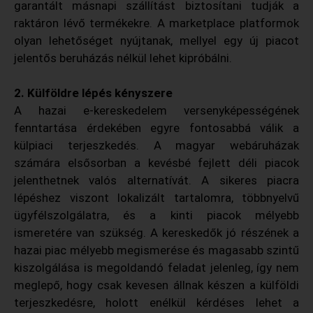
garantált másnapi szállítást biztosítani tudják a
raktáron lévő termékekre. A marketplace platformok
olyan lehetőséget nyújtanak, mellyel egy új piacot
jelentős beruházás nélkül lehet kipróbálni.
2. Külföldre lépés kényszere
A hazai e-kereskedelem versenyképességének
fenntartása érdekében egyre fontosabbá válik a
külpiaci terjeszkedés. A magyar webáruházak
számára elsősorban a kevésbé fejlett déli piacok
jelenthetnek valós alternatívát. A sikeres piacra
lépéshez viszont lokalizált tartalomra, többnyelvű
ügyfélszolgálatra, és a kinti piacok mélyebb
ismeretére van szükség. A kereskedők jó részének a
hazai piac mélyebb megismerése és magasabb szintű
kiszolgálása is megoldandó feladat jelenleg, így nem
meglepő, hogy csak kevesen állnak készen a külföldi
terjeszkedésre, holott enélkül kérdéses lehet a