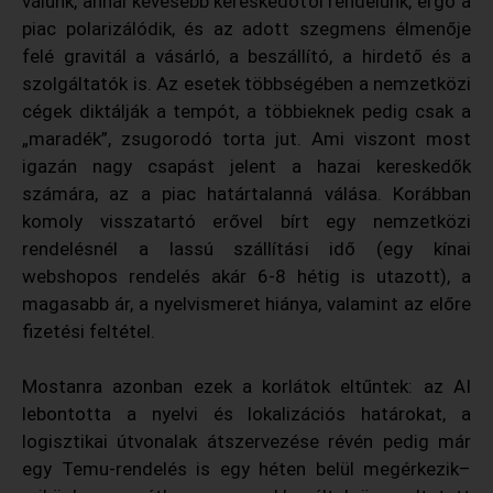
válunk, annál kevesebb kereskedőtől rendelünk, ergo a
piac polarizálódik, és az adott szegmens élmenője
felé gravitál a vásárló, a beszállító, a hirdető és a
szolgáltatók is. Az esetek többségében a nemzetközi
cégek diktálják a tempót, a többieknek pedig csak a
„maradék”, zsugorodó torta jut. Ami viszont most
igazán nagy csapást jelent a hazai kereskedők
számára, az a piac határtalanná válása. Korábban
komoly visszatartó erővel bírt egy nemzetközi
rendelésnél a lassú szállítási idő (egy kínai
webshopos rendelés akár 6-8 hétig is utazott), a
magasabb ár, a nyelvismeret hiánya, valamint az előre
fizetési feltétel.
Mostanra azonban ezek a korlátok eltűntek: az AI
lebontotta a nyelvi és lokalizációs határokat, a
logisztikai útvonalak átszervezése révén pedig már
egy Temu-rendelés is egy héten belül megérkezik–