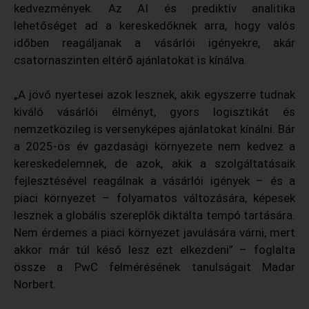
kedvezmények. Az AI és prediktív analitika
lehetőséget ad a kereskedőknek arra, hogy valós
időben reagáljanak a vásárlói igényekre, akár
csatornaszinten eltérő ajánlatokat is kínálva.
„A jövő nyertesei azok lesznek, akik egyszerre tudnak
kiváló vásárlói élményt, gyors logisztikát és
nemzetközileg is versenyképes ajánlatokat kínálni. Bár
a 2025-ös év gazdasági környezete nem kedvez a
kereskedelemnek, de azok, akik a szolgáltatásaik
fejlesztésével reagálnak a vásárlói igények – és a
piaci környezet – folyamatos változására, képesek
lesznek a globális szereplők diktálta tempó tartására.
Nem érdemes a piaci környezet javulására várni, mert
akkor már túl késő lesz ezt elkezdeni” – foglalta
össze a PwC felmérésének tanulságait Madar
Norbert.