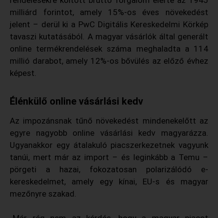
rendelésekre költött bruttó forgalom elérte az 1945
milliárd forintot, amely 15%-os éves növekedést
jelent – derül ki a PwC Digitális Kereskedelmi Körkép
tavaszi kutatásából. A magyar vásárlók által generált
online termékrendelések száma meghaladta a 114
millió darabot, amely 12%-os bővülés az előző évhez
képest.
Élénkülő online vásárlási kedv
Az impozánsnak tűnő növekedést mindenekelőtt az
egyre nagyobb online vásárlási kedv magyarázza.
Ugyanakkor egy átalakuló piacszerkezetnek vagyunk
tanúi, mert már az import – és leginkább a Temu –
pörgeti a hazai, fokozatosan polarizálódó e-
kereskedelmet, amely egy kínai, EU-s és magyar
mezőnyre szakad.