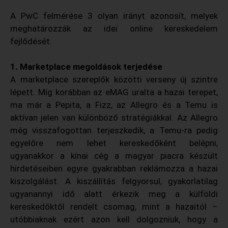
A PwC felmérése 3 olyan irányt azonosít, melyek
meghatározzák az idei online kereskedelem
fejlődését.
1. Marketplace megoldások terjedése
A marketplace szereplők közötti verseny új szintre
lépett. Míg korábban az eMAG uralta a hazai terepet,
ma már a Pepita, a Fizz, az Allegro és a Temu is
aktívan jelen van különböző stratégiákkal. Az Allegro
még visszafogottan terjeszkedik, a Temu-ra pedig
egyelőre nem lehet kereskedőként belépni,
ugyanakkor a kínai cég a magyar piacra készült
hirdetéseiben egyre gyakrabban reklámozza a hazai
kiszolgálást. A kiszállítás felgyorsul, gyakorlatilag
ugyanannyi idő alatt érkezik meg a külföldi
kereskedőktől rendelt csomag, mint a hazaitól –
utóbbiaknak ezért azon kell dolgozniuk, hogy a