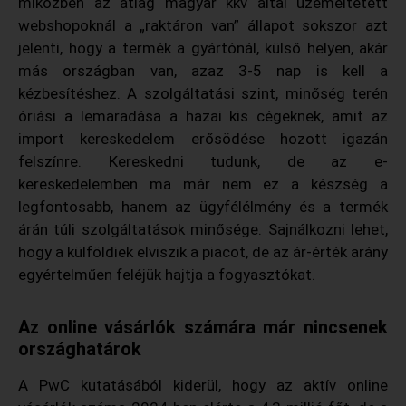
miközben az átlag magyar kkv által üzemeltetett
webshopoknál a „raktáron van” állapot sokszor azt
jelenti, hogy a termék a gyártónál, külső helyen, akár
más országban van, azaz 3-5 nap is kell a
kézbesítéshez. A szolgáltatási szint, minőség terén
óriási a lemaradása a hazai kis cégeknek, amit az
import kereskedelem erősödése hozott igazán
felszínre. Kereskedni tudunk, de az e-
kereskedelemben ma már nem ez a készség a
legfontosabb, hanem az ügyfélélmény és a termék
árán túli szolgáltatások minősége. Sajnálkozni lehet,
hogy a külföldiek elviszik a piacot, de az ár-érték arány
egyértelműen feléjük hajtja a fogyasztókat.
Az online vásárlók számára már nincsenek
országhatárok
A PwC kutatásából kiderül, hogy az aktív online