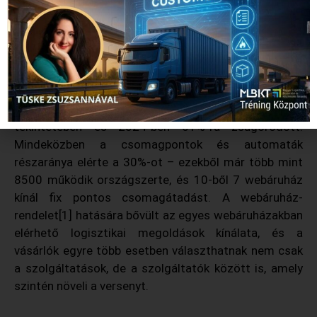
Tovább hódítanak a csomagautomaták
A kiszállítások terén folytatódik az átrendeződés. A
PwC csomaglogisztikai adatszolgáltatásokon alapuló
mérései szerint a házhoz szállítás szolgáltatási
színvonala változatlanul nagyon magas, de az aránya
folyamatosan csökken a kézbesített csomagok
tekintetében és 2024-ben 61%-ra zsugorodott.
Mindeközben a csomagpontok és automaták
részaránya elérte a 30%-ot – ezekből már több mint
8500 működik országszerte, és 10-ből 7 webáruház
kínál fix pontos csomagátadást. A webáruház-
rendelet[1] hatására bővült az egyes webáruházakban
elérhető logisztikai megoldások kínálata, és a
vásárlók egyre több esetben választhatnak nem csak
a szolgáltatások, de a szolgáltatók között is, amely
szintén növeli a versenyt.