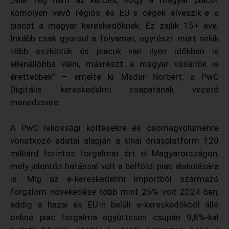
„Már rég nem az kérdés, hogy a magyar piacot
komolyan vevő régiós és EU-s cégek elveszik-e a
piacát a magyar kereskedőknek. Ez zajlik 15+ éve.
Inkább csak gyorsul a folyamat, egyrészt mert nekik
több eszközük és piacuk van ilyen időkben is
ellenállóbbá válni, másrészt a magyar vásárlók is
érettebbek” – emelte ki Madar Norbert, a PwC
Digitális kereskedelmi csapatának vezető
menedzsere.
A PwC lakossági költésekre és csomagvolumenre
vonatkozó adatai alapján a kínai óriásplatform 120
milliárd forintos forgalmat ért el Magyarországon,
mely jelentős hatással volt a belföldi piac alakulására
is. Míg az e-kereskedelmi importból származó
forgalom növekedése több mint 25% volt 2024-ben,
addig a hazai és EU-n belüli e-kereskedőkből álló
online piac forgalma együttesen csupán 9,8%-kal