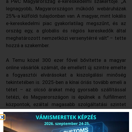
a PwC Magyarország e-kereskedelmi szakértője. „A
legnagyobb, Magyarországon működő webáruházak
25%-a külföldi tulajdonban van. A magyar, mint lokális
e-kereskedelmi piac gyakorlatilag megszűnt, és az
ország egy, a globális és régiós kereskedők által
meghatározott nemzetközi versenytérré vált” – tette
hozzá a szakember.
A Temu közel 300 ezer fővel bővítette a magyar
online vásárlók számát, de emellett új szintre emelte
a fogyasztói elvárásokat a kiszolgálási minőség
tekintetében is. 2025-ben a kínai óriás tovább emeli a
tétet – az olcsó árakat még gyorsabb szállítással
tetézi, és Magyarországon is épülnek a fulfillment
központok, ezáltal magasabb szolgáltatási szintet
lehet biztosítani, ami még erősebb konkurenciát jelent
a hazai és régiós kereskedőknek.