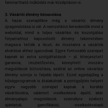
fenntartható működés már középtávon is.
3. Vásárlói élmény kimaxolása
A hazai szereplőkre még a vásárlói élmény
újragondolása is vár. A nemzetközi kereskedők mind a
weboldal, mind a teljes vásárlási és kiszolgálási
folyamathoz kapcsolódó élmény tekintetében
magasra tették a lécet, és mostanra a vásárlók
elvárásai ehhez igazodnak. Egyre fontosabb szerepet
kapnak az extra szolgáltatások – pl. kiterjesztett
garancia, részletfizetés, könnyített visszáru
megoldások biztosítása, ezáltal az online vásárlási
élmény szintje is feljebb lépett. Ezzel egyidejűleg a
hűségprogramok is átalakulnak: a pontgyűjtés helyett
egyre nagyobb szerepet kapnak a korábbi
vásárlásokra, valamint viselkedésre épülő, akár
élményalapú megoldások: személyre szabott
ajánlatok, gamifikáció, viselkedésalapú