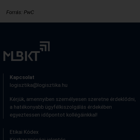
Forrás: PwC
Kapcsolat
logisztika@logisztika.hu
Kérjük, amennyiben személyesen szeretne érdeklődni,
a hatékonyabb ügyfélkiszolgálás érdekében
egyeztessen időpontot kollégáinkkal!
Etikai Kódex
Közhasznúsági jelentés