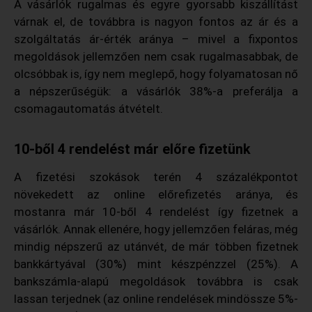
A vásárlók rugalmas és egyre gyorsabb kiszállítást
várnak el, de továbbra is nagyon fontos az ár és a
szolgáltatás ár-érték aránya – mivel a fixpontos
megoldások jellemzően nem csak rugalmasabbak, de
olcsóbbak is, így nem meglepő, hogy folyamatosan nő
a népszerűségük: a vásárlók 38%-a preferálja a
csomagautomatás átvételt.
10-ből 4 rendelést már előre fizetünk
A fizetési szokások terén 4 százalékpontot
növekedett az online előrefizetés aránya, és
mostanra már 10-ből 4 rendelést így fizetnek a
vásárlók. Annak ellenére, hogy jellemzően feláras, még
mindig népszerű az utánvét, de már többen fizetnek
bankkártyával (30%) mint készpénzzel (25%). A
bankszámla-alapú megoldások továbbra is csak
lassan terjednek (az online rendelések mindössze 5%-