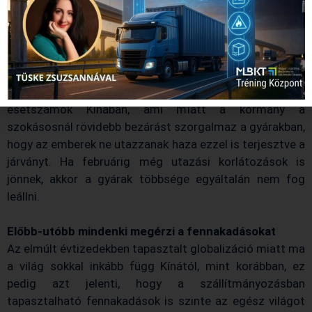
a piacon.
A korábbi évek tapasztalatai alapján februárban a kínai
Holdújévkor a legtöbb gyár két hétre leáll az országban,
ami most akár jó hír is lehetne, hiszen lenne idő az üres
konténereket visszaküldeni. Azonban az utóbbi hetekben
megint emelkedésnek indultak a koronavírus-
esetszámok Kínában, ami miatt a kormány a
szokásosnál rövidebb bezárást szorgalmaz a gyárakban,
hogy az emberek ne utazzanak haza ezzel is terjesztve a
járványt. Ha februárig még utazási korlátozások is
jönnek, akkor a gyárak többsége egyáltalán nem fog
leállni.
Előbb-utóbb mindenki megérzi a fennakadásokat
Az elmúlt évtizedekben tapasztalt globalizáció miatt ma
a világ sokkal inkább függ Kínától, mint korábban, ez
pedig azt jelenti, hogy a szállítmányozásban
tapasztalható fennakadások is szinte az egész világot