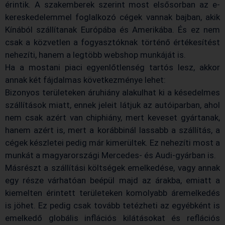
érintik. A szakemberek szerint most elsősorban az e-
kereskedelemmel foglalkozó cégek vannak bajban, akik
Kínából szállítanak Európába és Amerikába. És ez nem
csak a közvetlen a fogyasztóknak történő értékesítést
nehezíti, hanem a legtöbb webshop munkáját is.
Ha a mostani piaci egyenlőtlenség tartós lesz, akkor
annak két fájdalmas következménye lehet:
Bizonyos területeken áruhiány alakulhat ki a késedelmes
szállítások miatt, ennek jeleit látjuk az autóiparban, ahol
nem csak azért van chiphiány, mert keveset gyártanak,
hanem azért is, mert a korábbinál lassabb a szállítás, a
cégek készletei pedig már kimerültek. Ez nehezíti most a
munkát a magyarországi Mercedes- és Audi-gyárban is.
Másrészt a szállítási költségek emelkedése, vagy annak
egy része várhatóan beépül majd az árakba, emiatt a
kiemelten érintett területeken komolyabb áremelkedés
is jöhet. Ez pedig csak tovább tetézheti az egyébként is
emelkedő globális inflációs kilátásokat és reflációs