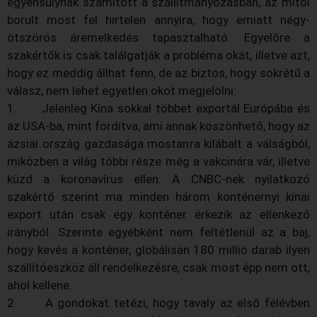
egyensúlynak számított a szállítmányozásban, az mitől
borult most fel hirtelen annyira, hogy emiatt négy-
ötszörös áremelkedés tapasztalható. Egyelőre a
szakértők is csak találgatják a probléma okát, illetve azt,
hogy ez meddig állhat fenn, de az biztos, hogy sokrétű a
válasz, nem lehet egyetlen okot megjelölni:
1. Jelenleg Kína sokkal többet exportál Európába és
az USA-ba, mint fordítva, ami annak köszönhető, hogy az
ázsiai ország gazdasága mostanra kilábalt a válságból,
miközben a világ többi része még a vakcinára vár, illetve
küzd a koronavírus ellen. A CNBC-nek nyilatkozó
szakértő szerint ma minden három konténernyi kínai
export után csak egy konténer érkezik az ellenkező
irányból. Szerinte egyébként nem feltétlenül az a baj,
hogy kevés a konténer, globálisan 180 millió darab ilyen
szállítóeszköz áll rendelkezésre, csak most épp nem ott,
ahol kellene.
2. A gondokat tetézi, hogy tavaly az első félévben