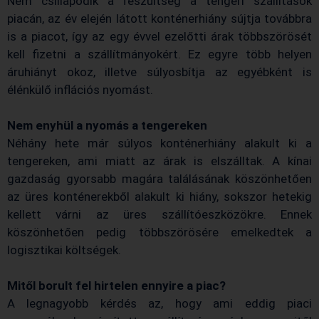
Nem csillapodik a feszültség a tengeri szállítások
piacán, az év elején látott konténerhiány sújtja továbbra
is a piacot, így az egy évvel ezelőtti árak többszörösét
kell fizetni a szállítmányokért. Ez egyre több helyen
áruhiányt okoz, illetve súlyosbítja az egyébként is
élénkülő inflációs nyomást.
Nem enyhül a nyomás a tengereken
Néhány hete már súlyos konténerhiány alakult ki a
tengereken, ami miatt az árak is elszálltak. A kínai
gazdaság gyorsabb magára találásának köszönhetően
az üres konténerekből alakult ki hiány, sokszor hetekig
kellett várni az üres szállítóeszközökre. Ennek
köszönhetően pedig többszörösére emelkedtek a
logisztikai költségek.
Mitől borult fel hirtelen ennyire a piac?
A legnagyobb kérdés az, hogy ami eddig piaci