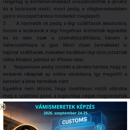
rengeteg új konténerrendelést visszamondtak a járvány
és a lezárások miatt, most pedig a világkereskedelem
gyors visszapattanása mindenkit meglepett.
3. A harmadik ok pedig a légi szállítások akadozása,
hiszen a lezárások a légi forgalmat érintették leginkább
és ez nem csak a személyszállításra, hanem a
teherszállításra is igaz. Most olyan termékeket is
hajóval szállítanak, melyeket korábban légi úton juttattak
célba Kínából, például az iPhone-okat.
4. Negyedszer pedig szintén a járvány hatása, hogy az
emberek rákaptak az online vásárlásra, így megnőtt a
kereslet a kínai termékek iránt.
Egyelőre nem látszik, hogy rövidtávon mitől oldódna
meg a szállítási gond, a logisztikai cégek megrendeltek
ugyan rengeteg új konténert, de idő kell, mire azok
elkészülnek. Egy tavaly negyedik negyedéves
elemzésben a Shanghai International Shipping Research
Centre azt jósolta, hogy még hónapokig tarthat a krízis