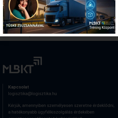
környezeti körülményeket, és riasztásokat küld, amikor
szükséges. Emellett az esetleges működési zavarokat is
jelzi a program, valamint kiszámolja, hogy az adott
feladat milyen ökológiai lábnyomot hagy – írja a
Manufacturing Global.
Forrás: autoapro.hu
Kapcsolat
logisztika@logisztika.hu
Kérjük, amennyiben személyesen szeretne érdeklődni,
a hatékonyabb ügyfélkiszolgálás érdekében