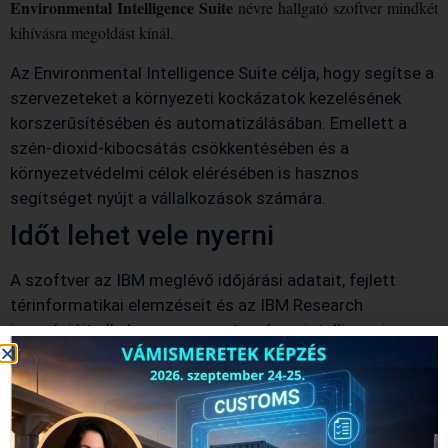
Environmental Intelligence Suite
névre hallgató szoftver mindkét
kihívásra megoldást kínál.
Az Environmental Intelligence Suite célja, hogy segítse a
szervezeteket a környezeti kockázatok kezelésének
korszerűsítésében és automatizálásában. Emellett a
szén-dioxid-kibocsátás csökkentésében és a
környezetvédelmi célok elérésében is hasznos
segítséget nyújt a vállalkozások számára.
Időt lehet vele nyerni
A szoftver az IBM meglévő időjárási adatait, fejlett
térinformatikai elemzéseit és az IBM Research
innovációit alkalmazza a mesterséges intelligencia
segítségével. A program komoly elemzéseket készít, és
ezzel időt spórolhatnak a vállalatok az egyes szállítások
megtervezésénél.
Az IBM új szoftvere figyeli az ellátási láncokat zavaró