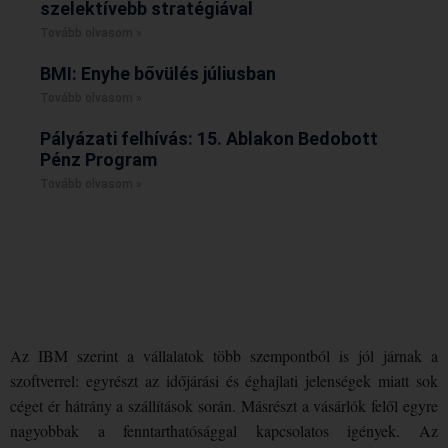
szelektívebb stratégiával
Tovább olvasom »
BMI: Enyhe bővülés júliusban
Tovább olvasom »
Pályázati felhívás: 15. Ablakon Bedobott
Pénz Program
Tovább olvasom »
Az IBM szerint a vállalatok több szempontból is jól járnak a
szoftverrel: egyrészt az időjárási és éghajlati jelenségek miatt sok
céget ér hátrány a szállítások során. Másrészt a vásárlók felől egyre
nagyobbak a fenntarthatósággal kapcsolatos igények. Az