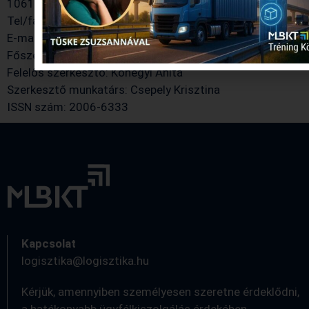
1061 Budapest, Király u.12.
Tel/fax: 1/267-8740, 1/267-9619
E-mail:
hirado@logisztika.hu
Főszerkesztő: Chikán Attila
Felelős szerkesztő: Kőhegyi Anita
Szerkesztő munkatárs: Csepely Krisztina
ISSN szám: 2006-6333
Kapcsolat
logisztika@logisztika.hu
Kérjük, amennyiben személyesen szeretne érdeklődni,