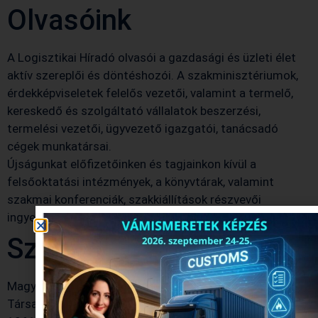
Olvasóink
A Logisztikai Híradó olvasói a gazdasági és üzleti élet
aktív szereplői és döntéshozói. A szakminisztériumok,
érdekképviseletek felelős vezetői, valamint a termelő,
kereskedő és szolgáltató vállalatok beszerzési,
termelési vezetői, ügyvezető igazgatói, tanácsadó
cégek munkatársai.
Újságunkat előfizetőinken és tagjainkon kívül a
felsőoktatási intézmények, a könyvtárak, valamint
szakmai konferenciák, szakkiállítások részvevői
ingyenesen és rendszeresen megkapják.
Szerkesztőség
Magyar Logisztikai, Beszerzési és Készletezési
Társaság