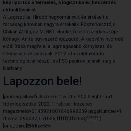
képriportok a termelés, a logisztika és beszerzés
aktualitásairól.
A Logisztikai Híradó hagyományait és értékeit a
társaság köreiben nagyra értékelik. Főszerkesztője
Chikán Attila, az MLBKT elnöke, felelős szerkesztője
Kőhegyi Anita ügyvezető igazgató. A kiadvány nyomdai
előállítása megfelel a legmagasabb környezeti és
szociális elvárásoknak. 2012 óta zöldnyomda
technológiával készül, és FSC papíron jelenik meg a
kiadvány.
Lapozzon bele!
[joomag allowfullscreen=1 width=900 height=551
title=logisztika-2022-1-februar-kozepes
magazineId=0145921001646998239 pageNumber=1
theme=293042,151b26,ffffff,ffe358,ffffff ]
[one_third]
Előfizetés