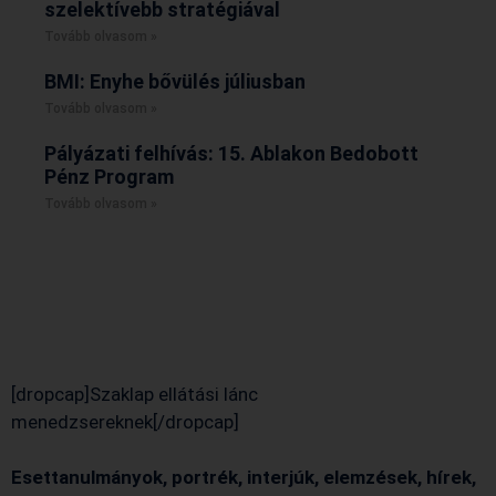
szelektívebb stratégiával
Tovább olvasom »
BMI: Enyhe bővülés júliusban
Tovább olvasom »
Pályázati felhívás: 15. Ablakon Bedobott
Pénz Program
Tovább olvasom »
[dropcap]Szaklap ellátási lánc
menedzsereknek[/dropcap]
Esettanulmányok, portrék, interjúk, elemzések, hírek,