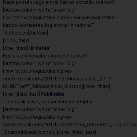
Kérje postán vagy e-mailben az aktuális számot!
[button color=”white” size=”big”
link=”https://logisztika.hu/kiadvanyok/logisztikai-
hirado/elofizetes-logisztikai-hiradora/”
]Előfizetés[/button]
[/one_third]
[one_third]
Hirdetés
Érje el az élvonalbeli döntéshozókat!
[button color=”white” size=”big”
link=”https://logisztika.hu/wp-
content/uploads/2019/02/Mediaajanlat_2019-
MLBKT.pdf” ]Médiaajánlat[/button][/one_third]
[one_third_last]
Publikálás
Írjon szakcikket, küldjön híreket a lapba!
[button color=”white” size=”big”
link=”https://logisztika.hu/wp-
content/uploads/2014/06/Szerzoi_utmutato_Logisztikai
]Szerzőinknek[/button] [/one_third_last]