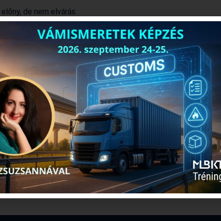
 előny, de nem elvárás
n
nőség a munkában
 lehetőség
kvő cég
isement/103/ertekesito-