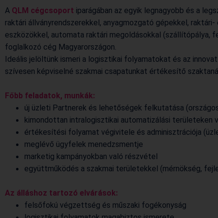
A
QLM cégcsoport
iparágában az egyik legnagyobb és a leg
raktári állványrendszerekkel, anyagmozgató gépekkel, raktári- é
eszközökkel, automata raktári megoldásokkal (szállítópálya, f
foglalkozó cég Magyarországon.
Ideális jelöltünk ismeri a logisztikai folyamatokat és az innov
szívesen képviselné szakmai csapatunkat értékesítő szaktan
Főbb feladatok, munkák:
új üzleti Partnerek és lehetőségek felkutatása (országo
kimondottan intralogisztikai automatizálási területeken 
értékesítési folyamat végivitele és adminisztrációja (üz
meglévő ügyfelek menedzsmentje
marketig kampányokban való részvétel
együttműködés a szakmai területekkel (mérnökség, fejl
Az álláshoz tartozó elvárások:
felsőfokú végzettség és műszaki fogékonyság
logisztikai folyamatok magabiztos ismerete