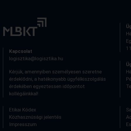
Ü
Hé
Eg
11
Kapcsolat
logisztika@logisztika.hu
Üg
Kérjük, amennyiben személyesen szeretne
Hé
érdeklődni, a hatékonyabb ügyfélkiszolgálás
Pé
érdekében egyeztessen időpontot
Te
kollégáinkkal!
0
Etikai Kódex
S
Közhasznúsági jelentés
A
Impresszum
E