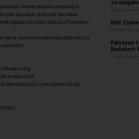
stratégiáv
szélesebb termékskálával rendelkező
Tovább olvasom
s ipari kapukkal, dokkolás technikai
elrakógépek) és logisztikai szoftverekkel
BMI: Enyhe
Tovább olvasom
atív raktár automatizálási megoldásokat és
Pályázati f
ácsadóként.
Bedobott 
Tovább olvasom
s lefedettség)
való értékesítés
leti lehetőségtől a szerződéskötésig)
esztés)