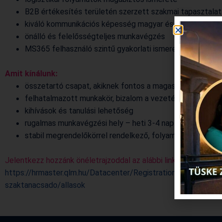
B2B értékesítés területén szerzett szakmai tapasztalat
kiváló kommunikációs képesség magyar és angol nyelve
önálló és felelősségteljes munkavégzés
MS365 felhasználó szintű gyakorlati ismeretei
Amit kínálunk:
összetartó csapat, akiknek fontos a magas szakmai mi
felhatalmazott munkakör, bizalom a vezetés részéről
kihívások és tanulási lehetőség
rugalmas munkavégzési hely – heti 3-4 nap home office
stabil megrendelőkörrel rendelkező, folyamatosan növe
Jelentkezz hozzánk önéletrajzoddal az alábbi linken:
https://hrmaster.qlm.hu/Datacenter/Registration/JobAdvert
szaktanacsado/allasok