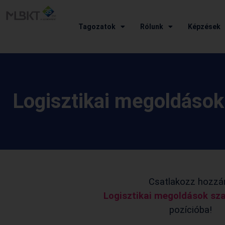
Tagozatok
Rólunk
Képzések
Logisztikai megoldáso
Csatlakozz hozzá
Logisztikai megoldások sz
pozícióba!