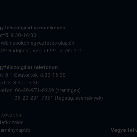
gyfélszolgálat személyesen
tfő: 9:30-16:00
yéb napokon egyeztetés alapján
39 Budapest, Váci út 99. 3. emelet
yfélszolgálat telefonon
tfő – Csütörtök: 8:30-16:30
ntek: 8:30-15:30
lefon: 06-20-971-0239 (tréningek)
6-20-291-7351 (tagság, események)
ajtószoba
datkezelés
seménynaptár
Vegye fel 