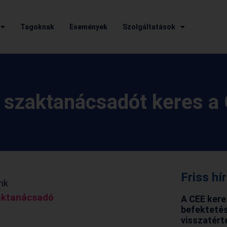
Tagoknak
Események
Szolgáltatások
k szaktanácsadót keres 
Friss hí
nk
aktanácsadó
A CEE kere
befektetés
visszatért