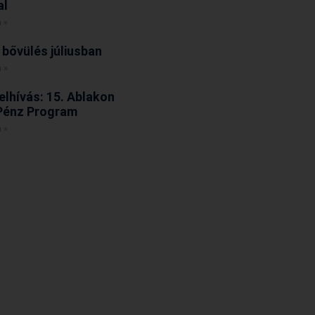
al
 »
 bővülés júliusban
 »
elhívás: 15. Ablakon
Pénz Program
 »