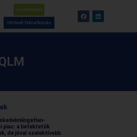
Csatlakozás
Hírlevél feliratkozás
a QLM
rek
skedelmiingatlan-
i piac: a befektetők
ek, de jóval szelektívebb