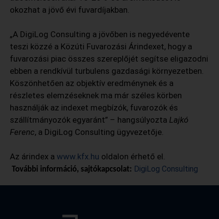
okozhat a jövő évi fuvardíjakban.
„A DigiLog Consulting a jövőben is negyedévente
teszi közzé a Közúti Fuvarozási Árindexet, hogy a
fuvarozási piac összes szereplőjét segítse eligazodni
ebben a rendkívül turbulens gazdasági környezetben.
Köszönhetően az objektív eredménynek és a
részletes elemzéseknek ma már széles körben
használják az indexet megbízók, fuvarozók és
szállítmányozók egyaránt” – hangsúlyozta
Lajkó
Ferenc
, a DigiLog Consulting ügyvezetője.
Az árindex a
www.kfx.hu
oldalon érhető el.
DigiLog Consulting
További információ, sajtókapcsolat: