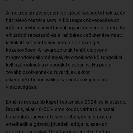
A makroelemzések nem sok jóval kecsegtetnek az év
hátralévő részére sem. A költségek növekedése az
infláció enyhülésével lassul ugyan, de nem áll meg. Az
elhúzódó recesszió és a reálbérek csökkenése miatt
kialakult kereslethiány sem oldódik meg a
közeljövőben. A fuvarozóknak tehát alacsony
megrendelésállománnyal, de emelkedő költségekkel
kell számolniuk a második félévben is. Ha pedig
tovább csökkennek a fuvardíjak, akkor
elkerülhetetlenné válik a kapacitások jelentős
visszavágása.
Ennél is rosszabb képet festenek a 2024-es kilátások.
Brutális, akár 40-50% emelkedés várható a hazai
használatarányos útdíj esetében, és jelentősen
emelkedik a gázolaj jövedéki adója is, ezek az
adóemelések akár 15-20%-os áremelkedést is