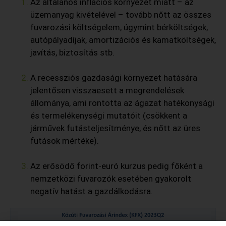
Az általános inflációs környezet miatt – az
üzemanyag kivételével – tovább nőtt az összes
fuvarozási költségelem, úgymint bérköltségek,
autópályadíjak, amortizációs és kamatköltségek,
javítás, biztosítás stb.
A recessziós gazdasági környezet hatására
jelentősen visszaesett a megrendelések
állománya, ami rontotta az ágazat hatékonysági
és termelékenységi mutatóit (csökkent a
járművek futásteljesítménye, és nőtt az üres
futások mértéke).
Az erősödő forint-euró kurzus pedig főként a
nemzetközi fuvarozók esetében gyakorolt
negatív hatást a gazdálkodásra.