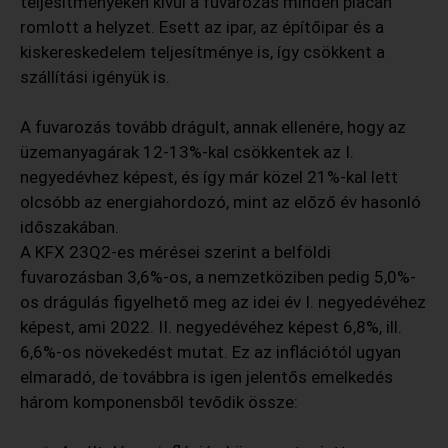
teljesítményeken kívül a fuvarozás minden piacán
romlott a helyzet. Esett az ipar, az építőipar és a
kiskereskedelem teljesítménye is, így csökkent a
szállítási igényük is.
A fuvarozás tovább drágult, annak ellenére, hogy az
üzemanyagárak 12-13%-kal csökkentek az I.
negyedévhez képest, és így már közel 21%-kal lett
olcsóbb az energiahordozó, mint az előző év hasonló
időszakában.
A KFX 23Q2-es mérései szerint a belföldi
fuvarozásban 3,6%-os, a nemzetköziben pedig 5,0%-
os drágulás figyelhető meg az idei év I. negyedévéhez
képest, ami 2022. II. negyedévéhez képest 6,8%, ill.
6,6%-os növekedést mutat. Ez az inflációtól ugyan
elmaradó, de továbbra is igen jelentős emelkedés
három komponensből tevődik össze: