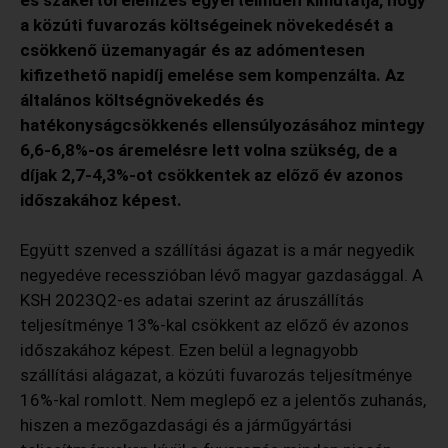
és szakértői elemzés egyértelműen kimutatja, hogy
a közúti fuvarozás költségeinek növekedését a
csökkenő üzemanyagár és az adómentesen
kifizethető napidíj emelése sem kompenzálta. Az
általános költségnövekedés és
hatékonyságcsökkenés ellensúlyozásához mintegy
6,6-6,8%-os áremelésre lett volna szükség, de a
díjak 2,7-4,3%-ot csökkentek az előző év azonos
időszakához képest.
Együtt szenved a szállítási ágazat is a már negyedik
negyedéve recesszióban lévő magyar gazdasággal. A
KSH 2023Q2-es adatai szerint az áruszállítás
teljesítménye 13%-kal csökkent az előző év azonos
időszakához képest. Ezen belül a legnagyobb
szállítási alágazat, a közúti fuvarozás teljesítménye
16%-kal romlott. Nem meglepő ez a jelentős zuhanás,
hiszen a mezőgazdasági és a járműgyártási