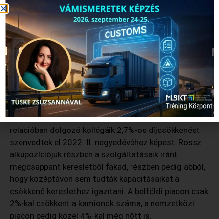
A recessziós környezet miatt a fuvarozók nem tudták
áthárítani a rájuk nehezedő 6,6-6,8%-os drágulást,
sőt, a belföldi fuvarozók 4,3%-os, míg nemzetközi
relációban dolgozó kollégáik 2,7%-os díjcsökkenést
szenvedtek el 2022. II. negyedévéhez képest. Rossz
alkupozíciójuk részben a szolgáltatásaik iránt
megcsappant keresletből fakad, részben pedig abból,
hogy középtávon sem tudták kapacitásaikat a
csökkenő kereslethez igazítani. A belföldi piacon csak
2%-kal csökkent a kamionok száma, a nemzetközi
piacon pedig közel 4%-kal még nőtt is.