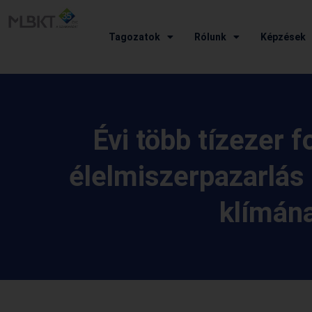
Tagozatok
Rólunk
Képzések
Évi több tízezer f
élelmiszerpazarlás
klímána