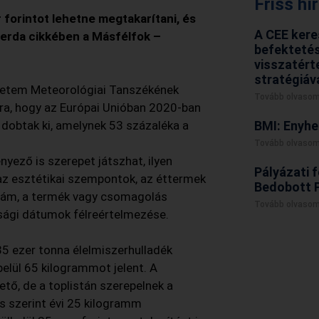
Friss hí
 forintot lehetne megtakarítani, és
A CEE kere
zerda cikkében a Másfélfok –
befektetés
visszatért
stratégiáv
etem Meteorológiai Tanszékének
Tovább olvasom
ra, hogy az Európai Unióban 2020-ban
 dobtak ki, amelynek 53 százaléka a
BMI: Enyhe
Tovább olvasom
nyező is szerepet játszhat, ilyen
Pályázati f
 az esztétikai szempontok, az éttermek
Bedobott 
tszám, a termék vagy csomagolás
Tovább olvasom
sági dátumok félreértelmezése.
35 ezer tonna élelmiszerhulladék
belül 65 kilogrammot jelent. A
ő, de a toplistán szerepelnek a
s szerint évi 25 kilogramm