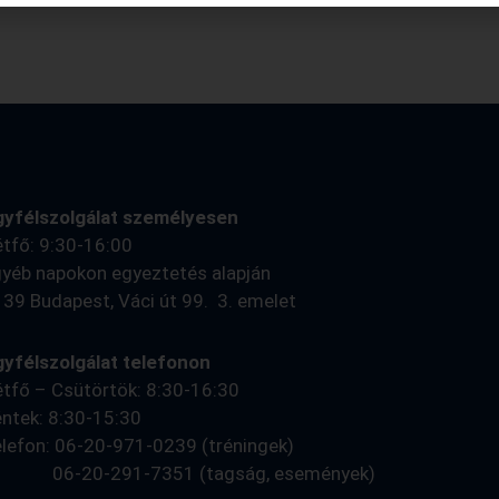
gyfélszolgálat személyesen
tfő: 9:30-16:00
yéb napokon egyeztetés alapján
39 Budapest, Váci út 99. 3. emelet
yfélszolgálat telefonon
tfő – Csütörtök: 8:30-16:30
ntek: 8:30-15:30
lefon: 06-20-971-0239 (tréningek)
6-20-291-7351 (tagság, események)