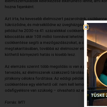
élelmiszerhulladék keletkezése elkerülhető lenne, ami kör
hozna fejenként.
Azt írta, ha kevesebb élelmiszert pazarolnánk, csökkenne 
tükröződne, és mérséklődne az üvegházgázok kibocsátás
például ha 2030-ra 41 százalékkal csökkentené az EU az
kibocsátás akár 108 millió tonnával lehetne kevesebb. Em
csökkentése segíti a mezőgazdászokat, a cégeket és a 
megtakarításában, továbbá az élelmiszer előállításához,
köthető környezeti hatás is kisebb lesz.
Az elemzés szerint több megoldás is van a problémára, il
tervezés, az élelmiszerek szakszerű tárolása, a „maradé
jótékony célokra fordítása. Az eddigi példák azt mutatjá
csökkentése egy elérhető cél: nem kell lemondanunk sem
odafigyelésre van szükség – olvasható az elemzésben.
Forrás: MTI