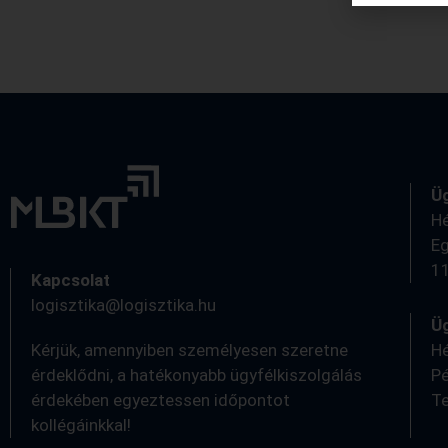
Ü
Hé
Eg
11
Kapcsolat
logisztika@logisztika.hu
Üg
Kérjük, amennyiben személyesen szeretne
Hé
érdeklődni, a hatékonyabb ügyfélkiszolgálás
Pé
érdekében egyeztessen időpontot
Te
kollégáinkkal!
0