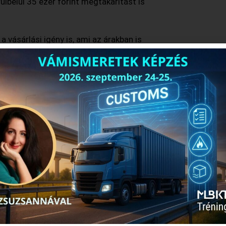
ülbelül 35 ezer forint megtakarítást is
a vásárlási igény is, ami az árakban is
a, egy modellszimuláció szerint
 élelmiszerpazarlást, az üvegházgáz-
ellett az élelmiszerhulladék
fogyasztókat is a pénz
 feldolgozásához és szállításához
yen például a tudatos vásárlás és
kmentő receptek”, vagy a felesleg
k, hogy az élelmiszerhulladék
miről, csupán egy kicsit több