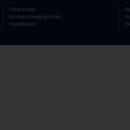
Etikai Kódex
S
Közhasznúsági jelentés
A
Impresszum
E