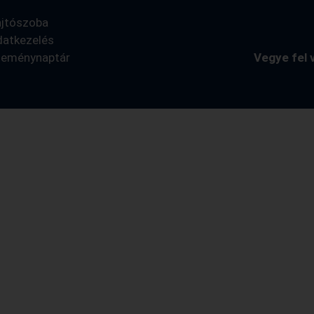
ajtószoba
datkezelés
seménynaptár
Vegye fel 