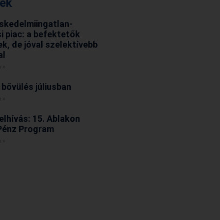
rek
skedelmiingatlan-
i piac: a befektetők
ek, de jóval szelektívebb
al
 »
 bővülés júliusban
 »
elhívás: 15. Ablakon
Pénz Program
 »