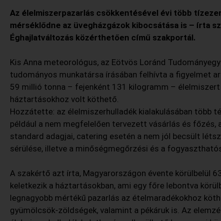
Az élelmiszerpazarlás csökkentésével évi több tízezer
mérséklődne az üvegházgázok kibocsátása is – írta s
Éghajlatváltozás közérthetően című szakportál.
Kis Anna meteorológus, az Eötvös Loránd Tudományegy
tudományos munkatársa írásában felhívta a figyelmet ar
59 millió tonna – fejenként 131 kilogramm – élelmiszert
háztartásokhoz volt köthető.
Hozzátette: az élelmiszerhulladék kialakulásában több té
például a nem megfelelően tervezett vásárlás és főzés,
standard adagjai, catering esetén a nem jól becsült lé
sérülése, illetve a minőségmegőrzési és a fogyasztható
A szakértő azt írta, Magyarországon évente körülbelül 6
keletkezik a háztartásokban, ami egy főre lebontva körül
legnagyobb mértékű pazarlás az ételmaradékokhoz köthet
gyümölcsök-zöldségek, valamint a pékáruk is. Az elemzé