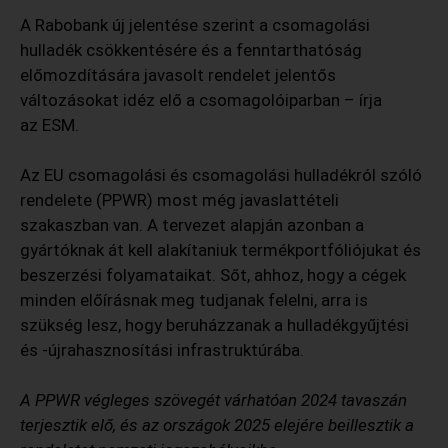
A Rabobank új jelentése szerint a csomagolási
hulladék csökkentésére és a fenntarthatóság
előmozdítására javasolt rendelet jelentős
változásokat idéz elő a csomagolóiparban – írja
az ESM.
Az EU csomagolási és csomagolási hulladékról szóló
rendelete (PPWR) most még javaslattételi
szakaszban van. A tervezet alapján azonban a
gyártóknak át kell alakítaniuk termékportfóliójukat és
beszerzési folyamataikat. Sőt, ahhoz, hogy a cégek
minden előírásnak meg tudjanak felelni, arra is
szükség lesz, hogy beruházzanak a hulladékgyűjtési
és -újrahasznosítási infrastruktúrába.
A PPWR végleges szövegét várhatóan 2024 tavaszán
terjesztik elő, és az országok 2025 elejére beillesztik a