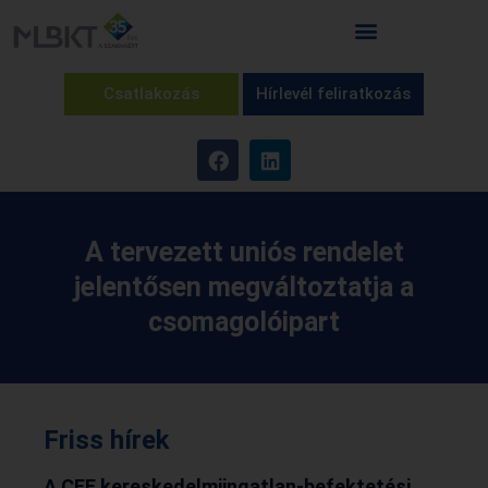
Csatlakozás
Hírlevél feliratkozás
A tervezett uniós rendelet
jelentősen megváltoztatja a
csomagolóipart
Friss hírek
A CEE kereskedelmiingatlan-befektetési