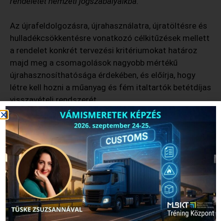
rendeletet nemzeti jogszabályaikba.
Az újrafeldolgozásra, újrahasználatra, újratöltésre és
hulladékcsökkentésre vonatkozó célkitűzések mellett
a rendelet konkrét tervezési kritériumokat határoz
majd meg a csomagolások nagyobb mértékű
újrahasznosíthatósága érdekében, és előírja, hogy
létre kell hozni a műanyag és fém italtartók betétdíjas
visszavételi rendszerét.
Regina Mestre, a Rabobank csomagolási elemzője azt
mondta, hogy a csomagolóanyag-gyártóknak, az
újrahasznosítóknak, a kormányoknak és mindenkinek,
akit a PPWR érint, már most érdemes elkezdenie a
tervezést. Úgy véli, hogy az érintett szereplőknek
érdemes olyan stratégiákban és szövetségekben
gondolkodniuk, amelyek segítenek abban, hogy
alkalmazkodjanak a változásokhoz.