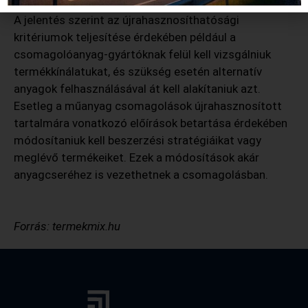
A jelentés szerint az újrahasznosíthatósági
kritériumok teljesítése érdekében például a
csomagolóanyag-gyártóknak felül kell vizsgálniuk
termékkínálatukat, és szükség esetén alternatív
anyagok felhasználásával át kell alakítaniuk azt.
Esetleg a műanyag csomagolások újrahasznosított
tartalmára vonatkozó előírások betartása érdekében
módosítaniuk kell beszerzési stratégiáikat vagy
meglévő termékeiket. Ezek a módosítások akár
anyagcseréhez is vezethetnek a csomagolásban.
Forrás: termekmix.hu