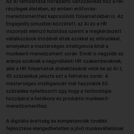
Az AI térhódítása forradalmi változásokat hoz a HR-
részlegek életében, az emberi erőforrás-
menedzsmenthez kapcsolódó folyamatokban is. Az
Engagedly júniusban közzétett, az AI és a HR
viszonyát elemző kutatása szerint a megkérdezett
vállalkozások ötödénél éltek azokkal az előnyökkel,
amelyeket a mesterséges intelligencia kínál a
munkaerő-menedzsment során. Ennél is nagyobb az
aránya azoknak a nagyvállalati HR-szakembereknek,
akik a HR-folyamatok átalakításánál vetik be az AI-t,
45 százalékuk jelezte ezt a felmérés során. A
mesterséges intelligenciát már használók 65
százaléka nyilatkozott úgy, hogy a technológia
hozzájárul a hatékony és produktív munkaerő-
menedzsmenthez.
A digitális érettség és kompetenciák további
fejlesztése elengedhetetlen a jövő munkavállalóinak