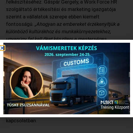
felkészítéséhez. Gáspár Gergely, a Work Force HR
szolgáltató értékesítési és marketing igazgatója
szerint a vállalatok szerepe ebben kiemelt
fontosságú.
„Ahogyan az embereket érzékenyítjük a
különböző kultúrákhoz és munkakörnyezetekhez,
ugyanúgy fel kell őket készíteni a mesterséges
intelligencia térnyerésére is. Nem szükséges
mindenkinek AI fejlesztővé válnia, de mindenki számára
fontos az AI által nyújtott lehetőségek megértése. A
munkaerőpiacon megjelenő változásokat érzékelve, a
vállalatoknak lépéseket kell tenniük annak érdekében,
hogy munkatársaik képesek legyenek alkalmazkodni a
mesterséges intelligencia okozta változásokhoz”
–
mondta a szakember, aki rámutatott arra is, hogy a
munkaadóknak tisztázniuk kell a célokat, elvárásokat
és stratégiákat az AI által támogatott folyamatokkal
kapcsolatban.