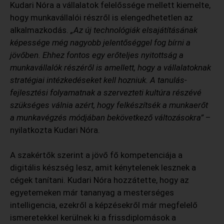
Kudari Nóra a vállalatok felelőssége mellett kiemelte,
hogy munkavállalói részről is elengedhetetlen az
alkalmazkodás.
„Az új technológiák elsajátításának
képessége még nagyobb jelentőséggel fog bírni a
jövőben. Ehhez fontos egy erőteljes nyitottság a
munkavállalók részéről is amellett, hogy a vállalatoknak
stratégiai intézkedéseket kell hozniuk. A tanulás-
fejlesztési folyamatnak a szervezteti kultúra részévé
szükséges válnia azért, hogy felkészítsék a munkaerőt
a munkavégzés módjában bekövetkező változásokra”
–
nyilatkozta Kudari Nóra.
A szakértők szerint a jövő fő kompetenciája a
digitális készség lesz, amit kénytelenek lesznek a
cégek tanítani. Kudari Nóra hozzátette, hogy az
egyetemeken már tananyag a mesterséges
intelligencia, ezekről a képzésekről már megfelelő
ismeretekkel kerülnek ki a frissdiplomások a