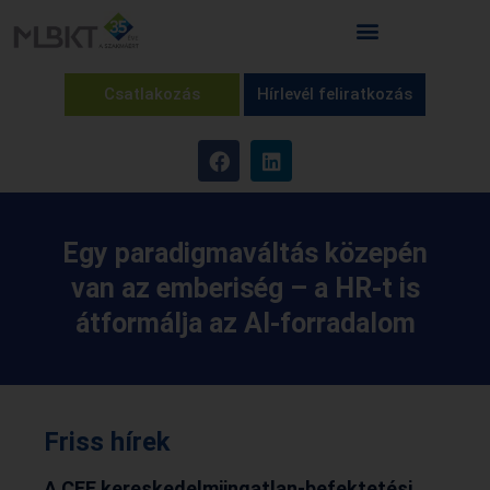
Csatlakozás
Hírlevél feliratkozás
Egy paradigmaváltás közepén
van az emberiség – a HR-t is
átformálja az AI-forradalom
Friss hírek
A CEE kereskedelmiingatlan-befektetési