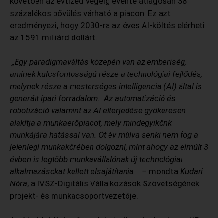
követően az évtized végéig évente átlagosan 38
százalékos bővülés várható a piacon. Ez azt
eredményezi, hogy 2030-ra az éves AI-költés elérheti
az 1591 milliárd dollárt.
„Egy paradigmaváltás közepén van az emberiség,
aminek kulcsfontosságú része a technológiai fejlődés,
melynek része a mesterséges intelligencia (AI) által is
generált ipari forradalom. Az automatizáció és
robotizáció valamint az AI elterjedése gyökeresen
alakítja a munkaerőpiacot, mely mindegyikőnk
munkájára hatással van. Öt év múlva senki nem fog a
jelenlegi munkakörében dolgozni, mint ahogy az elmúlt 3
évben is legtöbb munkavállalónak új technológiai
alkalmazásokat kellett elsajátítania –
mondta
Kudari
Nóra
, a IVSZ-Digitális Vállalkozások Szövetségének
projekt- és munkacsoportvezetője.