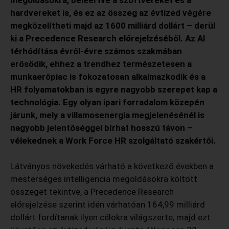
megoldásokra, beleértve a szoftvereket és a
hardvereket is, és ez az összeg az évtized végére
megközelítheti majd az 1600 milliárd dollárt – derül
ki a Precedence Research előrejelzéséből. Az AI
térhódítása évről-évre számos szakmában
erősödik, ehhez a trendhez természetesen a
munkaerőpiac is fokozatosan alkalmazkodik és a
HR folyamatokban is egyre nagyobb szerepet kap a
technológia. Egy olyan ipari forradalom közepén
járunk, mely a villamosenergia megjelenésénél is
nagyobb jelentőséggel bírhat hosszú távon –
vélekednek a Work Force HR szolgáltató szakértői.
Látványos növekedés várható a következő években a
mesterséges intelligencia megoldásokra költött
összeget tekintve, a Precedence Research
előrejelzése szerint idén várhatóan 164,99 milliárd
dollárt fordítanak ilyen célokra világszerte, majd ezt