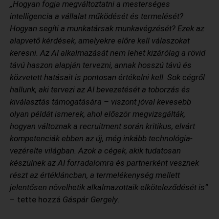
„Hogyan fogja megváltoztatni a mesterséges
intelligencia a vállalat működését és termelését?
Hogyan segíti a munkatársak munkavégzését? Ezek az
alapvető kérdések, amelyekre előre kell válaszokat
keresni. Az AI alkalmazását nem lehet kizárólag a rövid
távú haszon alapján tervezni, annak hosszú távú és
közvetett hatásait is pontosan értékelni kell. Sok cégről
hallunk, aki tervezi az AI bevezetését a toborzás és
kiválasztás támogatására – viszont jóval kevesebb
olyan példát ismerek, ahol először megvizsgálták,
hogyan változnak a recruitment során kritikus, elvárt
kompetenciák ebben az új, még inkább technológia-
vezérelte világban. Azok a cégek, akik tudatosan
készülnek az AI forradalomra és partnerként vesznek
részt az értékláncban, a termelékenység mellett
jelentősen növelhetik alkalmazottaik elköteleződését is”
– tette hozzá
Gáspár Gergely
.