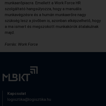
munkaerőpiacra. Emellett a Work Force HR
szolgáltató hangsúlyozza, hogy a manuális
munkavégzésre és a humán munkaerőre nagy
szükség lesz a jövőben is, azonban elképzelhető, hogy
a ma ismert és megszokott munkakörök átalakulnak
majd.
Forrás: Work Force
Kapcsolat
logisztika@logisztika.hu