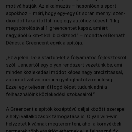
motiválhatják. Az alkalmazás – hasonlóan a sport
appokhoz – méri, hogy egy-egy út során mennyi szén-
dioxidot takarítottál meg egy autóhoz képest. 1 kg
megspórolásával 1 greencentet kapsz, amiért
nagyjából 6 km-t kell biciklizned.” – mondta el Bernáth
Dénes, a Greencent egyik alapítója.
„Ez a jelen. De a startup-lét a folyamatos fejlesztésről
szól. Januártól egy olyan rendszert vezetünk be, ami
minden közlekedési módot képes nagy precizitással,
automatizáltan mérni a gyaloglástól a repülésig.
Ezzel egy teljesen átfogó képet tudunk adni a
felhasználóink közlekedési szokásairól.”
A Greencent alapítók középtávú céljai között szerepel
a helyi vállalkozások támogatása is. Olyan win-win
helyzetet kívánnak megteremteni, ahol a környékbeli
partnerek több vásárlót érhetnek el, a felhasználók