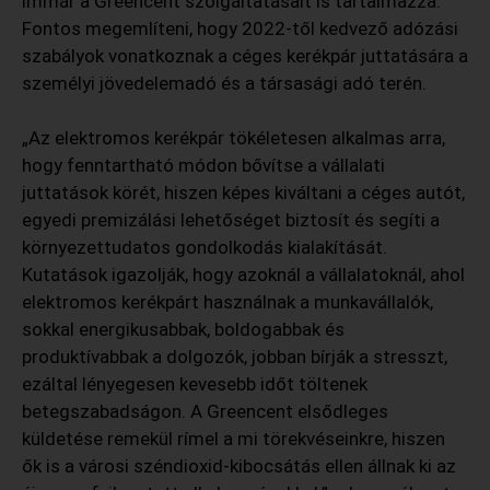
immár a Greencent szolgáltatásait is tartalmazza.
Fontos megemlíteni, hogy 2022-től kedvező adózási
szabályok vonatkoznak a céges kerékpár juttatására a
személyi jövedelemadó és a társasági adó terén.
„Az elektromos kerékpár tökéletesen alkalmas arra,
hogy fenntartható módon bővítse a vállalati
juttatások körét, hiszen képes kiváltani a céges autót,
egyedi premizálási lehetőséget biztosít és segíti a
környezettudatos gondolkodás kialakítását.
Kutatások igazolják, hogy azoknál a vállalatoknál, ahol
elektromos kerékpárt használnak a munkavállalók,
sokkal energikusabbak, boldogabbak és
produktívabbak a dolgozók, jobban bírják a stresszt,
ezáltal lényegesen kevesebb időt töltenek
betegszabadságon. A Greencent elsődleges
küldetése remekül rímel a mi törekvéseinkre, hiszen
ők is a városi széndioxid-kibocsátás ellen állnak ki az