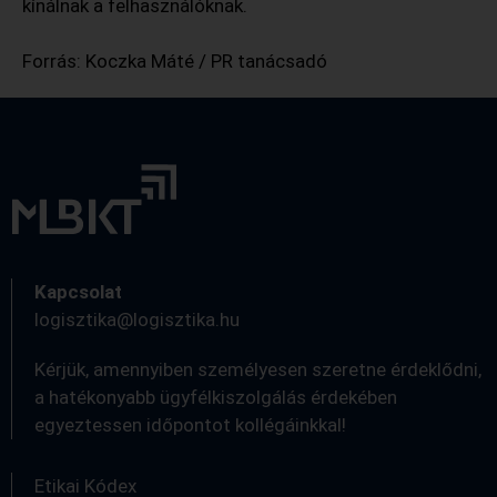
kínálnak a felhasználóknak.
Forrás: Koczka Máté / PR tanácsadó
Kapcsolat
logisztika@logisztika.hu
Kérjük, amennyiben személyesen szeretne érdeklődni,
a hatékonyabb ügyfélkiszolgálás érdekében
egyeztessen időpontot kollégáinkkal!
Etikai Kódex