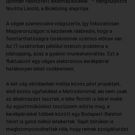
újonnan fejlesztett alkalmazásukkal.” – hangsúlyozta
Nochta László, a Biciklizing alapítója.
A cégek szerencsére világszerte, így fokozatosan
Magyarországon is kezdenek ráébredni, hogy a
fenntarthatóságra törekvésnek számos előnye van.
Az IT-szektorban például intenzív probléma a
jobhopping, azaz a gyakori munkahelyváltás. Ezt a
fluktuációt egy céges elektromos kerékpárral
hatékonyan lehet csökkenteni.
A két cég októberben indítja közös pilot projektjét,
első közös ügyfelükkel a Metrodommal, aki nem csak
az alkalmazást teszteli, e-bike flottát is bérel mellé.
Az együttműködést tesztüzem előzte meg, a
kerékpárokkal többek között egy Budapest-Balaton
távot is gond nélkül letekertek. Saját bőrükön is
megbizonyosodhattak róla, hogy remek szolgáltatást