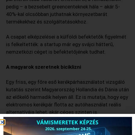
pedig – a bezsebelt greencenteknek hála – akár 5-
40%-kal olcsóbban juthatnak környezetbarát
termékekhez és szolgáltatásokhoz.
A csapat elképzelései a külföldi befektetők figyelmét
is felkeltették: a startup már egy svájci hátterű,
nemzetközi céget is befektetőjének tudhat.
A magyarok szeretnek biciklizni
Egy friss, egy főre eső kerékpárhasználatot vizsgáló
kutatás szerint Magyarország Hollandia és Dánia után
az előkelő harmadik helyen áll. Ez is mutatja, hogy egy
elektromos kerékpár flotta az autóhasználat reális
alternatívája lehet, akár céges szinten is.
„Ha biciklizem, mindig azon kapom magam, hogy
mosolygok és ez nem lehet véletlen, ahogy a