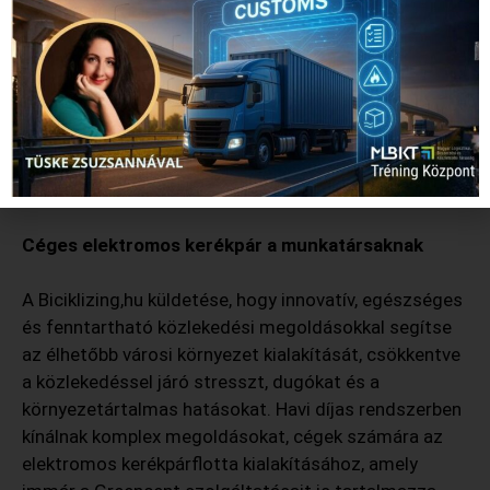
Biciklizing.hu-val való szolgáltatásbővítésünk sem az”
– árulta el Bernáth Dénes. Hozzátette, hét hónapig élt
Berlinben egy startup programnak köszönhetően, ahol
elsőkézből tapasztalhatta meg, milyen is, amikor egy
4,5 millió lakosú városban nincs közlekedési dugó –
ott ugyanis az emberek többsége kerékpározik vagy
tömegközlekedést használ.
Céges elektromos kerékpár a munkatársaknak
A Biciklizing,hu küldetése, hogy innovatív, egészséges
és fenntartható közlekedési megoldásokkal segítse
az élhetőbb városi környezet kialakítását, csökkentve
a közlekedéssel járó stresszt, dugókat és a
környezetártalmas hatásokat. Havi díjas rendszerben
kínálnak komplex megoldásokat, cégek számára az
elektromos kerékpárflotta kialakításához, amely