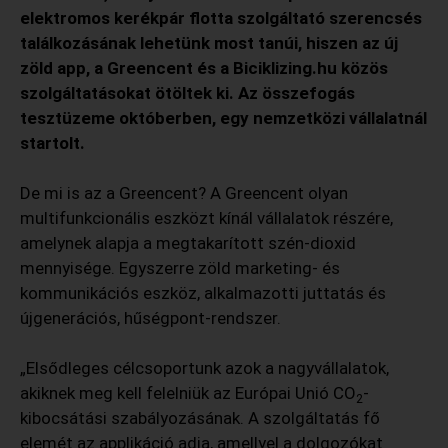
elektromos kerékpár flotta szolgáltató szerencsés
találkozásának lehetünk most tanúi, hiszen az új
zöld app, a Greencent és a Biciklizing.hu közös
szolgáltatásokat ötöltek ki. Az összefogás
tesztüzeme októberben, egy nemzetközi vállalatnál
startolt.
De mi is az a Greencent? A Greencent olyan
multifunkcionális eszközt kínál vállalatok részére,
amelynek alapja a megtakarított szén-dioxid
mennyisége. Egyszerre zöld marketing- és
kommunikációs eszköz, alkalmazotti juttatás és
újgenerációs, hűségpont-rendszer.
„Elsődleges célcsoportunk azok a nagyvállalatok,
akiknek meg kell felelniük az Európai Unió CO
-
2
kibocsátási szabályozásának. A szolgáltatás fő
elemét az applikáció adja, amellyel a dolgozókat