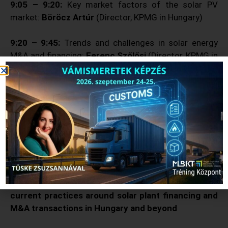
9:05 – 9:20:
Key market factors of the solar PV
market:
Böröcz Artúr
(Director, KPMG in Hungary)
9:20 – 9:45:
Trends and challenges in solar energy
M&A and financing:
Ferenc Szőlősi
(Director, KPMG in
Hungary)
9:45 – 10:10:
Hungarian Government’s pre-emption
right regarding the purchase of solar power plants in
Hungary by foreign investors: how it works and its
impact: invitation in progress
10:10 – 10:30:
Coffee break, networking
10:30 – 11:10: Panel discussion: Opportunities and
current practices around solar plant financing and
M&A transactions in Hungary and beyond