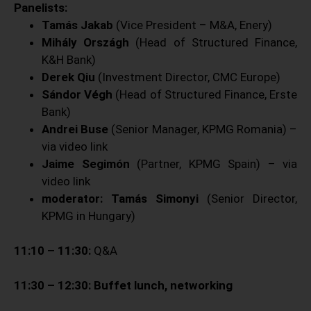
Panelists:
Tamás Jakab
(Vice President – M&A, Enery)
Mihály Országh
(Head of Structured Finance,
K&H Bank)
Derek Qiu
(Investment Director, CMC Europe)
Sándor Végh
(Head of Structured Finance, Erste
Bank)
Andrei Buse
(Senior Manager, KPMG Romania) –
via video link
Jaime Segimón
(Partner, KPMG Spain) – via
video link
moderator: Tamás Simonyi
(Senior Director,
KPMG in Hungary)
11:10 – 11:30:
Q&A
11:30 – 12:30: Buffet lunch, networking