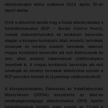
ellenőrzéseket előíró szakasza 2024. április 30-án
lépett életbe.
Ettől a dátumtól kezdik meg a fizikai ellenőrzéseket a
határállomásokon (BCP – Border Control Posts),
melyek dokumentumokra és kockázati besorolás
alapján a közepes kockázatú állati eredetű termékek,
növények és növényi eredetű termékek, valamint
magas kockázatú besorolás alá eső élelmiszerek és
nem állati eredetű takarmányok szállítmányaira
terjednek ki. A magas kockázatú besorolás alá eső
növények és növényi termékek ellenőrzése szintén a
BCP pontokra tevődik át (a jelenlegi célállomásokról).
A Környezetvédelmi, Élelmezési és Vidékfejlesztési
Minisztérium (DEFRA) közzétette az állat-és
növényegészségügyi ellenőrzésekre (SPS) kijelölt
határállomások listáját, mely szerint az EU-ból a