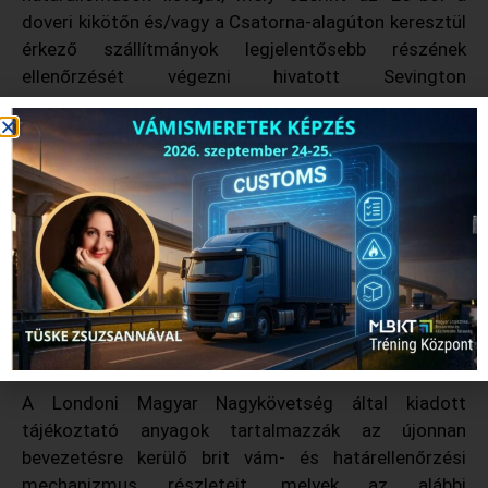
doveri kikötőn és/vagy a Csatorna-alagúton keresztül
érkező szállítmányok legjelentősebb részének
ellenőrzését végezni hivatott Sevington
ellenőrzőállomás is megkapta működési engedélyét:
Határállomások listája
Annak érdekében, hogy a fuvarozók tájékozódjanak a
változásokról, a DEFRA kétoldalas járművezetői
tájékoztatót készített. A szórólap angolul és négy
másik nyelven: románul, bolgárul, magyarul és
lengyelül ismerteti, hogyan kapnak értesítést a
járművezetők az esetleges ellenőrzésekről:
Border Control Post szórólap
A Londoni Magyar Nagykövetség által kiadott
tájékoztató anyagok tartalmazzák az újonnan
bevezetésre kerülő brit vám- és határellenőrzési
mechanizmus részleteit, melyek az alábbi