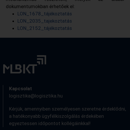
dokumentumokban érhetőek el:
LON_1678_tájékoztatás
LON_2035_tajekoztatás
LON_2152_tájékoztatás
Kapcsolat
logisztika@logisztika.hu
Kérjük, amennyiben személyesen szeretne érdeklődni,
a hatékonyabb ügyfélkiszolgálás érdekében
egyeztessen időpontot kollégáinkkal!