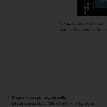
A képzésrendszert szemlél
szintig, hogy minden tudá
Magyarországon egyedülálló
képzéssorozat:
Az MLBKT által kínált program