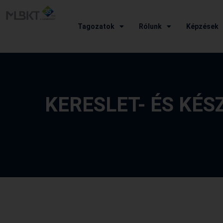
Tagozatok
Rólunk
Képzések
KERESLET- ÉS KÉ