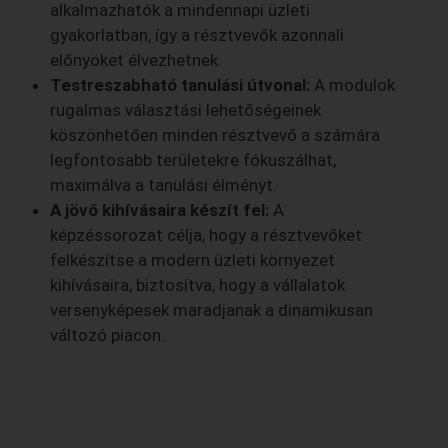
alkalmazhatók a mindennapi üzleti
gyakorlatban, így a résztvevők azonnali
előnyöket élvezhetnek.
Testreszabható tanulási útvonal:
A modulok
rugalmas választási lehetőségeinek
köszönhetően minden résztvevő a számára
legfontosabb területekre fókuszálhat,
maximálva a tanulási élményt.
A jövő kihívásaira készít fel:
A
képzéssorozat célja, hogy a résztvevőket
felkészítse a modern üzleti környezet
kihívásaira, biztosítva, hogy a vállalatok
versenyképesek maradjanak a dinamikusan
változó piacon.