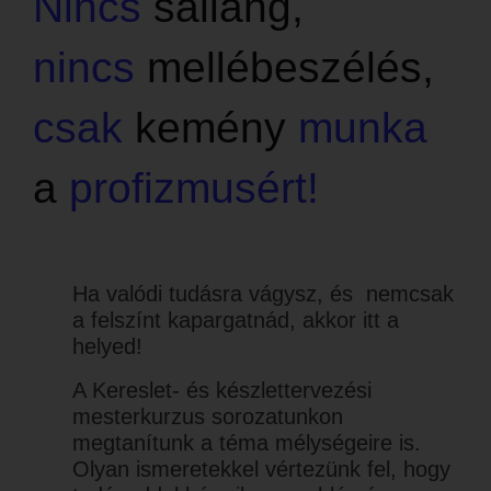
Nincs
sallang,
nincs
mellébeszélés,
csak
kemény
munka
a
profizmusért!
Ha valódi tudásra vágysz, és nemcsak
a felszínt kapargatnád, akkor itt a
helyed!
A Kereslet- és készlettervezési
mesterkurzus sorozatunkon
megtanítunk a téma mélységeire is.
Olyan ismeretekkel vértezünk fel, hogy