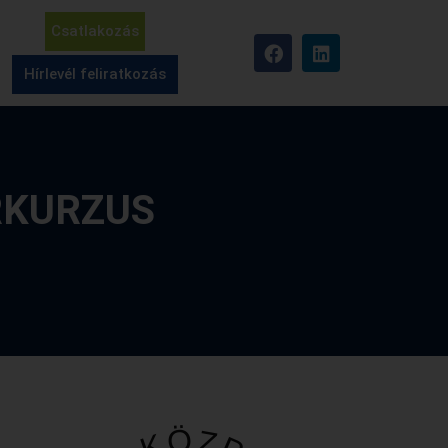
Csatlakozás
Hírlevél feliratkozás
RKURZUS