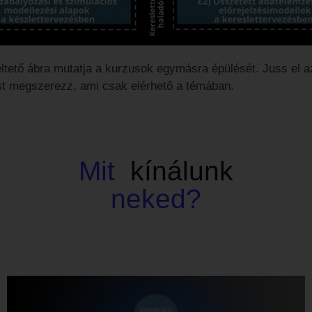
tető ábra mutatja a kurzusok egymásra épülését. Juss el a
st megszerezz, ami csak elérhető a témában.
Mit
kínálunk
neked?