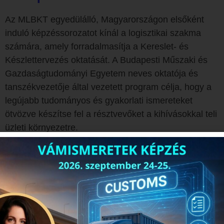
Az MLBKT egyedülálló, Magyarországon elsőként
induló képzéssorozatot kínál a logisztikai szakma
számára, amely forradalmasítja a Kereslet- és
Készlettervezés oktatását. A Budapesti Műszaki és
Gazdaságtudományi Egyetem neves oktatója és
tanszékvezetője által vezetett program célja, hogy a
legújabb tudományos és gyakorlati ismereteket
ötvözve készítse fel a résztvevőket a kihívásokkal teli
üzleti környezetre.
A képzéssorozat 8 modulból áll, amelyek egymásra
épülve biztosítanak alapos és mélyreható tudást.
A moduláris felépítés lehetővé teszi, hogy a képzések
egyesével is elvégezhetők legyenek, amennyiben az
előző szint már teljesítésre került. Válaszd ki a
számodra legmegfelelőbb modult, vagy végezd el az
egész sorozatot, hogy szakértővé válj a kereslet- és