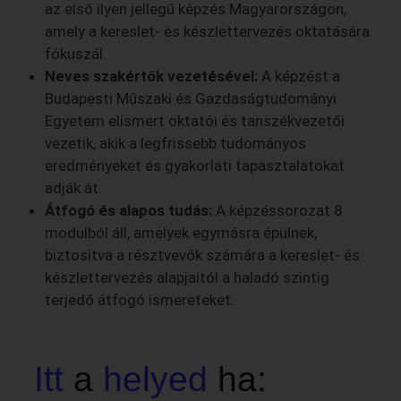
az első ilyen jellegű képzés Magyarországon,
amely a kereslet- és készlettervezés oktatására
fókuszál.
Neves szakértők vezetésével:
A képzést a
Budapesti Műszaki és Gazdaságtudományi
Egyetem elismert oktatói és tanszékvezetői
vezetik, akik a legfrissebb tudományos
eredményeket és gyakorlati tapasztalatokat
adják át.
Átfogó és alapos tudás:
A képzéssorozat 8
modulból áll, amelyek egymásra épülnek,
biztosítva a résztvevők számára a kereslet- és
készlettervezés alapjaitól a haladó szintig
terjedő átfogó ismereteket.
Itt
a
helyed
ha: