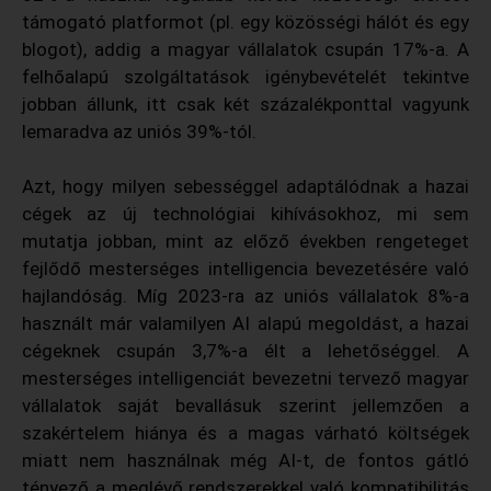
támogató platformot (pl. egy közösségi hálót és egy
blogot), addig a magyar vállalatok csupán 17%-a. A
felhőalapú szolgáltatások igénybevételét tekintve
jobban állunk, itt csak két százalékponttal vagyunk
lemaradva az uniós 39%-tól.
Azt, hogy milyen sebességgel adaptálódnak a hazai
cégek az új technológiai kihívásokhoz, mi sem
mutatja jobban, mint az előző években rengeteget
fejlődő mesterséges intelligencia bevezetésére való
hajlandóság. Míg 2023-ra az uniós vállalatok 8%-a
használt már valamilyen AI alapú megoldást, a hazai
cégeknek csupán 3,7%-a élt a lehetőséggel. A
mesterséges intelligenciát bevezetni tervező magyar
vállalatok saját bevallásuk szerint jellemzően a
szakértelem hiánya és a magas várható költségek
miatt nem használnak még AI-t, de fontos gátló
tényező a meglévő rendszerekkel való kompatibilitás