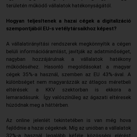
területén működő vállalatok hatékonyságától.
Hogyan teljesítenek a hazai cégek a digitalizáció
szempontjából EU-s vetélytársaikhoz képest?
A vállalatirányítási rendszerek megkönnyítik a cégen
belüli információáramlást, javítják az adatminőséget,
nagyban hozzájárulnak a vállalatok hatékony
működéséhez. Hasonló megoldásokat a magyar
cégek 35%-a használ, szemben az EU 43%-ával. A
különbséget nem magyarázzák az átlagos méretbeli
eltérések: a KKV szektorban is ekkora a
lemaradásunk. Így valószínűleg az ágazati eltéresek
húzódnak meg a háttérben.
Az online jelenlét tekintetében is van még hova
fejlődnie a hazai cégeknek. Míg az unióban a vállalatok
32%-a használ legalább kéféle közösségi elérést