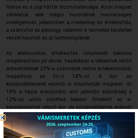
hiánya és a jogi háttér bizonytalansága. Azon magyar
vállalatok, akik mégis használnak mesterséges
intelligenciát, jellemzően a marketing és értékesítés,
a számvitel és pénzügy, valamint a termelés területén
veszik hasznát az új technológiának.
Az elektronikus értékesítés volumenét tekintve
meglehetősen jól állunk: hazánkban a vállalatok nettó
árbevételének 23%-a származik online értékesítésből,
megelőzve az EU-s 18%-ot. A kis- és
középvállalataink vezetői is kihúzhatják magukat: itt
18% a hazai arányszám, ami jelentős különbség a
12%-os uniós szinthez képest. Emellett az e-
kereskedelmet végző kis- és középvállalatok arányát
tekintve is jobban állunk az EU-s átlagnál (21,8% a
19,1%-kal szemben). Érdekesség, hogy a 250 fő
fölötti hazai vállalatok esetében háromszor olyan
magas az online értékesítő szereplők aránya, mint a