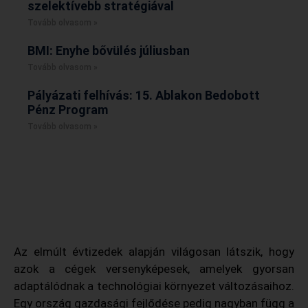
szelektívebb stratégiával
Tovább olvasom »
BMI: Enyhe bővülés júliusban
Tovább olvasom »
Pályázati felhívás: 15. Ablakon Bedobott
Pénz Program
Tovább olvasom »
Az elmúlt évtizedek alapján világosan látszik, hogy
azok a cégek versenyképesek, amelyek gyorsan
adaptálódnak a technológiai környezet változásaihoz.
Egy ország gazdasági fejlődése pedig nagyban függ a