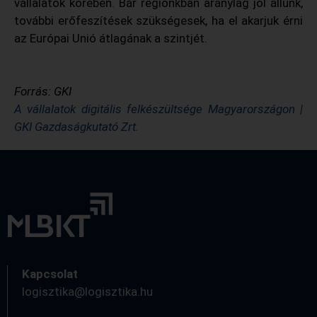
vállalatok körében. Bár régiónkban aránylag jól állunk,
további erőfeszítések szükségesek, ha el akarjuk érni
az Európai Unió átlagának a szintjét.
Forrás: GKI
A vállalatok digitális felkészültsége Magyarországon |
GKI Gazdaságkutató Zrt.
Kapcsolat
logisztika@logisztika.hu