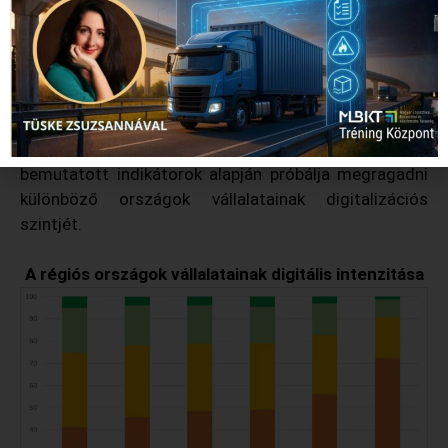
10-49 fő közti cégeknél. Itt jegyezzük meg, hogy a
digitalizáció terjedését jelentős EU forrás is segítette
2010-2023 között.
Az Európai Biztosság Digitális Intenzitás Indexe egy
komplex mutatószám, mely részben a fent
bemutatott indikátorok alapján próbálja megragadni
különböző országok vállalatainak digitalizációs
szintjét.
A régiós országok vállalatainak digitális intenzitása