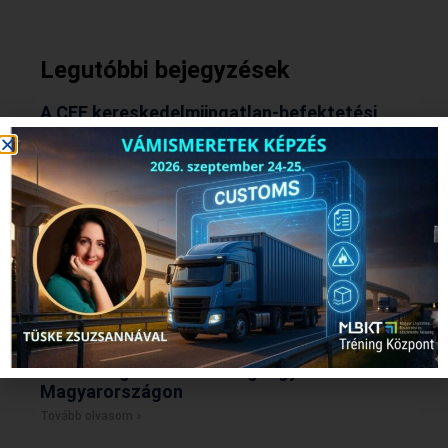
Legutóbbi bejegyzések
A CEE kereskedelmiingatlan-befektetési
piac: a befektetők visszatértek, de jóval
szelektívebb stratégiával
Tovább olvasom »
BMI: Enyhe bővülés júliusban
Tovább olvasom »
Pályázati felhívás: 15. Ablakon Bedobott
Pénz Program
Tovább olvasom »
A készletgazdálkodás legnagyobb tudósai
Magyarországon
Tovább olvasom »