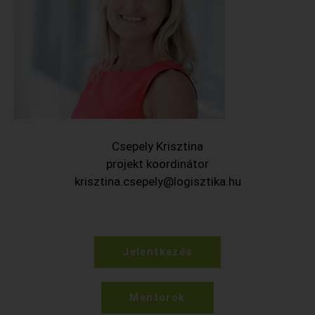
Csepely Krisztina
projekt koordinátor
krisztina.csepely@logisztika.hu
Jelentkezés
Mentorok