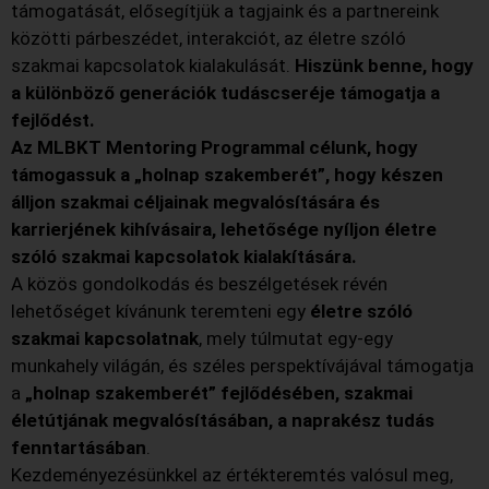
támogatását, elősegítjük a tagjaink és a partnereink
közötti párbeszédet, interakciót, az életre szóló
szakmai kapcsolatok kialakulását.
Hiszünk benne, hogy
a különböző generációk tudáscseréje támogatja a
fejlődést.
Az MLBKT Mentoring Programmal célunk, hogy
támogassuk a „holnap szakemberét”, hogy készen
álljon szakmai céljainak megvalósítására és
karrierjének kihívásaira, lehetősége nyíljon életre
szóló szakmai kapcsolatok kialakítására.
A közös gondolkodás és beszélgetések révén
lehetőséget kívánunk teremteni egy
életre szóló
szakmai kapcsolatnak
, mely túlmutat egy-egy
munkahely világán, és széles perspektívájával támogatja
a
„holnap szakemberét” fejlődésében, szakmai
életútjának megvalósításában, a naprakész tudás
fenntartásában
.
Kezdeményezésünkkel az értékteremtés valósul meg,