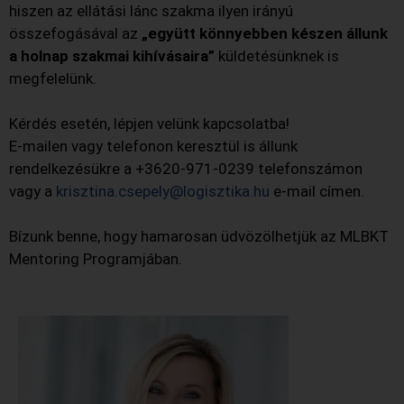
hiszen az ellátási lánc szakma ilyen irányú
összefogásával az
„együtt könnyebben készen állunk
a holnap szakmai kihívásaira”
küldetésünknek is
megfelelünk.
Kérdés esetén, lépjen velünk kapcsolatba!
E-mailen vagy telefonon keresztül is állunk
rendelkezésükre a +3620-971-0239 telefonszámon
vagy a
krisztina.csepely@logisztika.hu
e-mail címen.
Bízunk benne, hogy hamarosan üdvözölhetjük az MLBKT
Mentoring Programjában.