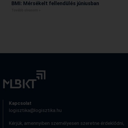
BMI: Mérsékelt fellendülés júniusban
Tovább olvasom »
Kapcsolat
logisztika@logisztika.hu
Kérjük, amennyiben személyesen szeretne érdeklődni,