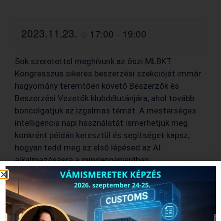
2023.11.23.
17:00
19:00
@
–
Sok szeretettel meghívunk az őszi MLBKT
Kongresszus sikeres beszerzési szekcióját immár
hagyomány teremtően követő Beszerzők és
Beszerzési Vezetők klubdélutánjára, ahol tovább
boncolgatjuk az izgalmas témát. A mesterséges
intelligencia napi használatát ismerhetjük meg
konkrént példán keresztül és segítséget kapsz,
hogyan tedd meg az első lépésed az AI
alkalmazásásra a mindennapjaidban.
Előadó:
Szabó Kitti
, Modern Work Solution
Specialist, Microsoft
Moderátor:
Szabó Ákos,
tulajdonos, ügyvezető,
Fluenta Europe