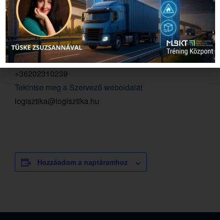
Részletek és jelentkezés
MLBKT
+36202310239
Tekintse meg a Szervező weboldalát
logisztika@logisztika.hu
Hozzáadom a naptáramhoz