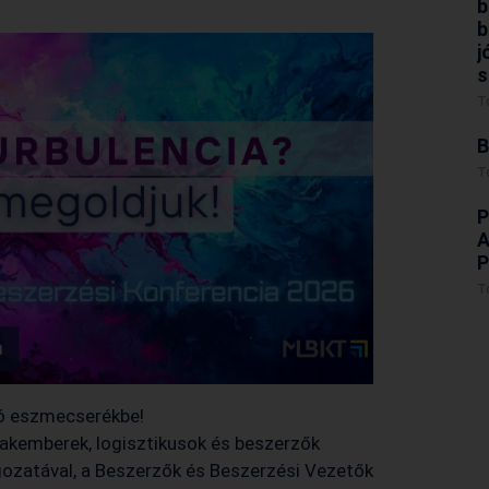
b
b
j
s
T
B
T
P
A
P
T
ló eszmecserékbe!
zakemberek, logisztikusok és beszerzők
ozatával, a Beszerzők és Beszerzési Vezetők