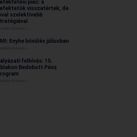
efektetési piac: a
efektetők visszatértek, de
óval szelektívebb
tratégiával
ovább olvasom »
MI: Enyhe bővülés júliusban
ovább olvasom »
ályázati felhívás: 15.
blakon Bedobott Pénz
rogram
ovább olvasom »