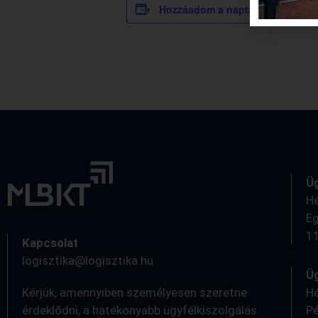
Hozzáadom a naptáramhoz
Ü
Hé
Eg
11
Kapcsolat
logisztika@logisztika.hu
Üg
Kérjük, amennyiben személyesen szeretne
Hé
érdeklődni, a hatékonyabb ügyfélkiszolgálás
Pé