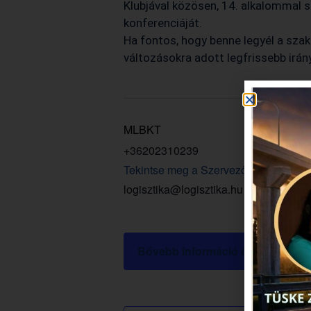
Klubjával közösen, 14. alkalommal s
konferenciáját.
Ha fontos, hogy benne legyél a szak
változásokra adott legfrissebb irán
MLBKT
+36202310239
Tekintse meg a Szervező weboldalát
logisztika@logisztika.hu
Bővebb információ és jegyvásár