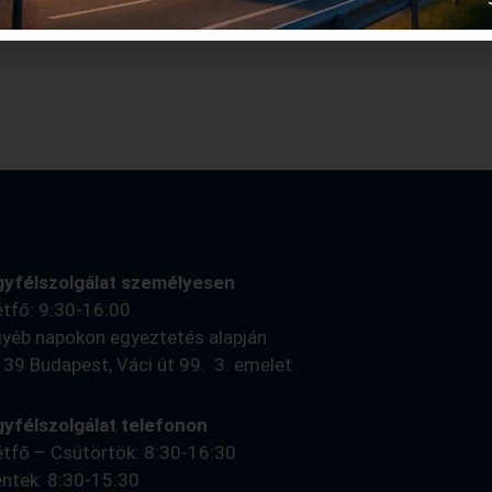
gyfélszolgálat személyesen
tfő: 9:30-16:00
yéb napokon egyeztetés alapján
39 Budapest, Váci út 99. 3. emelet
yfélszolgálat telefonon
tfő – Csütörtök: 8:30-16:30
ntek: 8:30-15:30