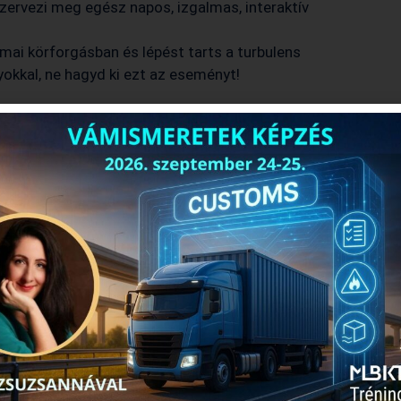
zervezi meg egész napos, izgalmas, interaktív
mai körforgásban és lépést tarts a turbulens
yokkal, ne hagyd ki ezt az eseményt!
lás