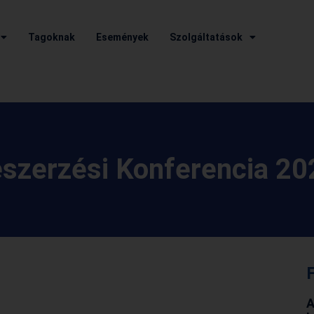
Tagoknak
Események
Szolgáltatások
szerzési Konferencia 20
F
A