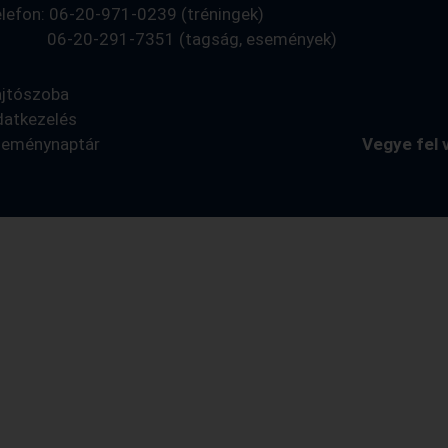
lefon: 06-20-971-0239 (tréningek)
6-20-291-7351 (tagság, események)
ajtószoba
datkezelés
seménynaptár
Vegye fel 