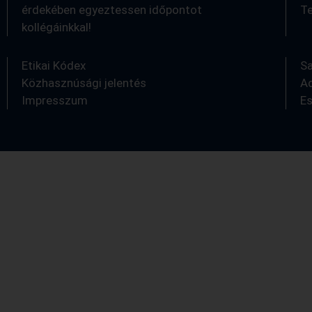
érdekében egyeztessen időpontot
Te
kollégáinkkal!
0
Etikai Kódex
S
Közhasznúsági jelentés
A
Impresszum
E