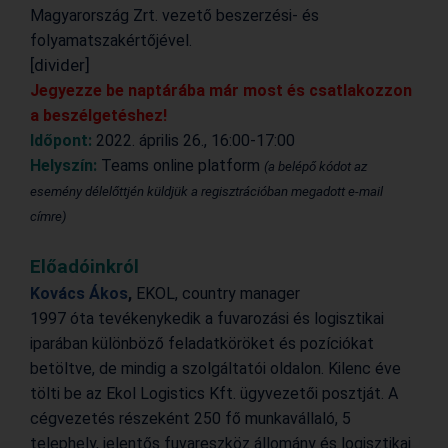
Magyarország Zrt. vezető beszerzési- és
folyamatszakértőjével.
[divider]
Jegyezze be naptárába már most és csatlakozzon
a beszélgetéshez!
Időpont:
2022. április 26., 16:00-17:00
Helyszín:
Teams online platform
(a belépő kódot az
esemény délelőttjén küldjük a regisztrációban megadott e-mail
címre)
Előadóinkról
Kovács Ákos
,
EKOL, country manager
1997 óta tevékenykedik a fuvarozási és logisztikai
iparában különböző feladatköröket és pozíciókat
betöltve, de mindig a szolgáltatói oldalon. Kilenc éve
tölti be az Ekol Logistics Kft. ügyvezetői posztját. A
cégvezetés részeként 250 fő munkavállaló, 5
telephely, jelentős fuvareszköz állomány és logisztikai