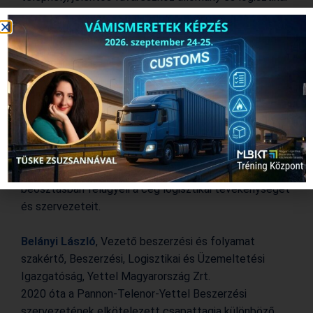
területek menedzselése tartozik a fő feladatai közé.
Kálóczi Péter
, logisztikai igazgatóhelyettes, Richter
Gedeon Nyrt.
Végzettségét tekintve vegyészmérnök, mérnök-
közgazdász. Pályakezdőként 1995-ben helyezkedett
el a Richterben, 2006-tól kezdődően különböző
vezetői pozíciókat töltött be. Foglalkozott
termeléstervezéssel, készletgazdálkodással, felügyelt
beszerzési szervezetet is. Jelenleg igazgatóhelyettes
beosztásban felügyeli a cég logisztikai tevékenységét
és szervezeteit.
Belányi László
, Vezető beszerzési és folyamat
szakértő, Beszerzési, Logisztikai és Üzemeltetési
Igazgatóság, Yettel Magyarország Zrt.
2020 óta a Pannon-Telenor-
Yettel
Beszerzési
szervezetének elkötelezett csapattagja
különböző