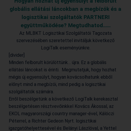
Hogyan hozhat új egyensúlyt a felborult
globális ellátási láncokban a megbízók és a
logisztikai szolgáltatók PARTNERI
együttműködése? Megtudhatod……
Az MLBKT Logisztikai Szolgáltatói Tagozata
szervezésében szeretettel invitáljuk következő
LogiTalk eseményünkre.
[divider]
Minden felborult körülöttünk… újra. Ez a globális
ellátási láncokat is érinti. Megmutatjuk, hogy hozhat
mégis új egyensúlyt, hogyan kovácsolhatunk ebből
előnyt mind a megbízói, mind pedig a logisztikai
szolgáltatók számára.
Erről beszélgetünk a következő LogiTalk kerekasztal
beszélgetésen résztvevőinkkel Kovács Ákossal, az
EKOL magyarországi country manager-ével, Kálóczi
Péterrel, a Richter Gedeon Nyrt. logisztikai
igazgatóhelyettesével és Belányi Lászlóval, a Yettel