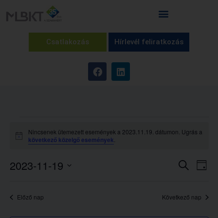
Csatlakozás
Hírlevél feliratkozás
Nincsenek ütemezett események a 2023.11.19. dátumon. Ugrás a
Notice
következő közelgő események
.
Esem
Es
2023-11-19
Keresett ki
Nap
Dátum
né
keres
kiválasztása.
na
Előző nap
Következő nap
és