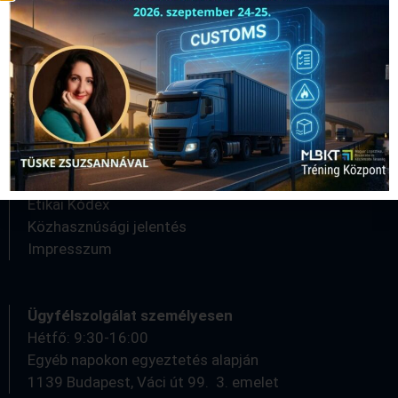
Kapcsolat
logisztika@logisztika.hu
Kérjük, amennyiben személyesen szeretne érdeklődni,
a hatékonyabb ügyfélkiszolgálás érdekében
egyeztessen időpontot kollégáinkkal!
Etikai Kódex
Közhasznúsági jelentés
Impresszum
Ügyfélszolgálat személyesen
Hétfő: 9:30-16:00
Egyéb napokon egyeztetés alapján
1139 Budapest, Váci út 99. 3. emelet