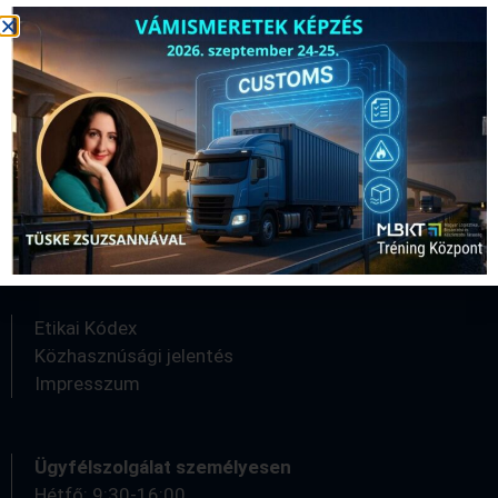
Kapcsolat
logisztika@logisztika.hu
Kérjük, amennyiben személyesen szeretne érdeklődni,
a hatékonyabb ügyfélkiszolgálás érdekében
egyeztessen időpontot kollégáinkkal!
Etikai Kódex
Közhasznúsági jelentés
Impresszum
Ügyfélszolgálat személyesen
Hétfő: 9:30-16:00