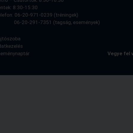
ntek: 8:30-15:30
lefon: 06-20-971-0239 (tréningek)
6-20-291-7351 (tagság, események)
ajtószoba
datkezelés
seménynaptár
Vegye fel 