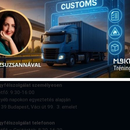
ább olvasom
gyfélszolgálat személyesen
tfő: 9:30-16:00
yéb napokon egyeztetés alapján
39 Budapest, Váci út 99. 3. emelet
yfélszolgálat telefonon
tfő – Csütörtök: 8:30-16:30