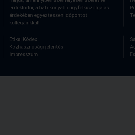
érdeklődni, a hatékonyabb ügyfélkiszolgálás
Pé
érdekében egyeztessen időpontot
Te
kollégáinkkal!
0
Etikai Kódex
S
Közhasznúsági jelentés
A
Impresszum
E