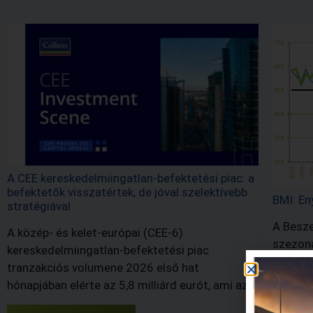
A CEE kereskedelmiingatlan-befektetési piac: a
befektetők visszatértek, de jóval szelektívebb
BMI: En
stratégiával
A Besze
A közép- és kelet-európai (CEE-6)
szezonál
kereskedelmiingatlan-befektetési piac
Júliusb
tranzakciós volumene 2026 első hat
képest 
hónapjában elérte az 5,8 milliárd eurót, ami az…