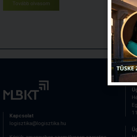
Tov
Tovább olvasom
Ü
Hé
Eg
11
Kapcsolat
logisztika@logisztika.hu
Üg
Kérjük, amennyiben személyesen szeretne
Hé