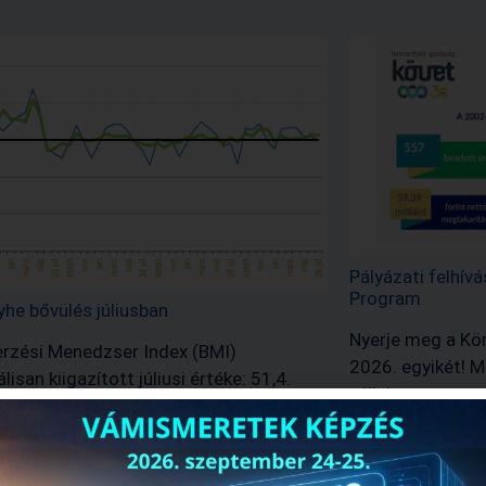
Pályázati felhív
Program
yhe bővülés júliusban
Nyerje meg a Kör
rzési Menedzser Index (BMI)
2026. egyikét! 
isan kiigazított júliusi értéke: 51,4.
vállalata vagy s
an a válaszadók az előző hónaphoz
teljesítményét a
a feldolgozóipar lassabb…
Tovább olv